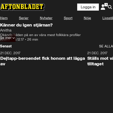
Logga in
Hem
Serier
Nyheter
Sport
Nöje
Livsstil
Känner du igen stjärnan?
Anitha
Okända bilden på en av våra mest folkkära profiler
Se mer
Anitha
•
15.12.17
•
26 min
Senast
SE ALLA
21 DEC. 2017
25:51
21 DEC. 2017
Dejtapp-beroendet fick honom att lägga
Ställs mot 
av
tilltaget