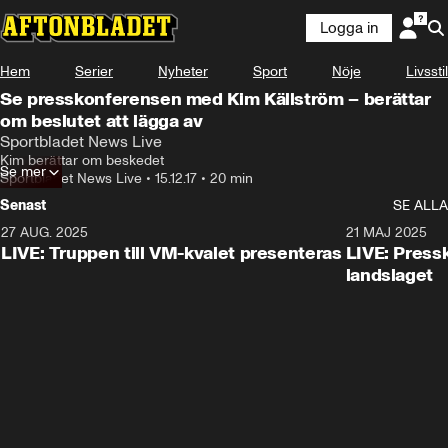
Logga in
Hem
Serier
Nyheter
Sport
Nöje
Livsstil
Se presskonferensen med Kim Källström – berättar
om beslutet att lägga av
Sportbladet News Live
Kim berättar om beskedet
Se mer
Sportbladet News Live
•
15.12.17
•
20 min
Senast
SE ALLA
27 AUG. 2025
21 MAJ 2025
LIVE: Truppen till VM-kvalet presenteras
LIVE: Pressk
landslaget