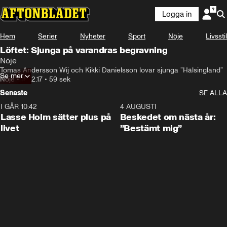
Logga in
Hem
Serier
Nyheter
Sport
Nöje
Livsstil
Löftet: Sjunga på varandras begravning
Nöje
Tomas Andersson Wij och Kikki Danielsson lovar sjunga ”Hälsingland”
Se mer
Nöje
•
15.12.17
•
59 sek
Senaste
SE ALLA
I GÅR 10:42
1:04
4 AUGUSTI
Lasse Holm sätter plus på
Beskedet om nästa år:
livet
”Bestämt mig”