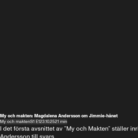
My och makten: Magdalena Andersson om Jimmie-hånet
My och makten
S1 E1
23.10.25
21 min
I det första avsnittet av ”My och Makten” ställe
Andersson till svars.