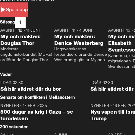
Spela upp
1
Säsong
AVSNITT 12
•
11 JUNI
26:27
AVSNITT 11
•
4 JUNI
23:40
AVSNITT 10
•
My och makten:
My och makten:
My och ma
Douglas Thor
Denice Westerberg
Elisabeth
Moderata 
Ungsvenskarnas 
Svantess
ungdomsförbundet (MUF:s) 
förbundsordförande Denice 
Kvinnorna, ek
ordförande Douglas Thor 
Westerberg gästar My och 
migrationen. E
gästar My och makten. I 
makten. I avsnittet 
Svantesson stäl
avsnittet diskuteras 
diskuteras migrationsfrågan 
när finansmini
Väder
tonårsutvisningarna och hur 
och hur SD ska locka 
Moderaterna ska locka 
kvinnliga väljare. 
I DAG 02:30
1:06
I GÅR 02:30
väljare till valet i höst. 
Så blir vädret där du bor
Så blir vädret där
Senaste om konflikten i Mellanöstern
NYHETER
•
17 FEB. 2025
0:45
NYHETER
•
16 FEB. 20
500 dagar av krig i Gaza – se
Nya vapen till Isr
förödelsen
Trump
200 sekunder