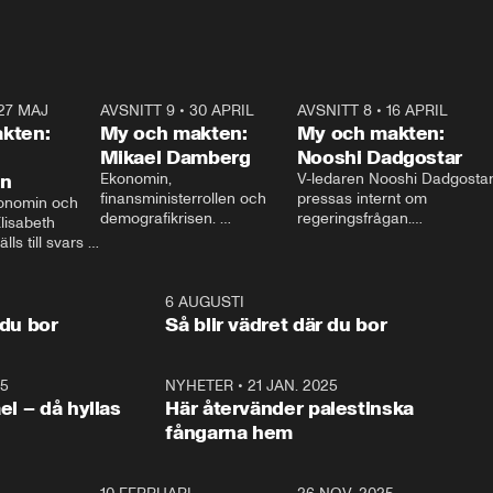
27 MAJ
3:51
AVSNITT 9
•
30 APRIL
24:00
AVSNITT 8
•
16 APRIL
25:1
kten:
My och makten:
My och makten:
Mikael Damberg
Nooshi Dadgostar
on
Ekonomin, 
V-ledaren Nooshi Dadgostar
finansministerrollen och 
pressas internt om 
onomin och 
demografikrisen. 
regeringsfrågan.

lisabeth 
Oppositionen ställs till svars 
I Aftonbladets 
ls till svars 
när Socialdemokraternas 
partiledarutfrågning ”My 
stern gästar 
Mikael Damberg gästar My 
och Makten” sätter hon ner 
My och Makten. 
och Makten. 
foten mot kritikerna:

1:06
6 AUGUSTI
1:0
– Vi ställer upp i val. Ska vi 
 du bor
Så blir vädret där du bor
vara med så sitter vi förstås 
25
1:22
NYHETER
•
21 JAN. 2025
0:5
ael – då hyllas
Här återvänder palestinska
fångarna hem