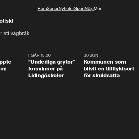
Hem
Serier
Nyheter
Sport
Nöje
Mer
Livsstil
otiskt
r ett vägbråk.
1:01
I GÅR 15:00
1:07
30 JUNI
1:2
äppte
”Underliga grytor"
Kommunen som
ym:
försvinner på
blivit en tillflyktsort
Lidingöskolor
för skuldsatta