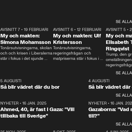
SE ALLA
7
AVSNITT 7
•
19 FEBRUARI
24:30
AVSNITT 6
•
12 FEBRUARI
27:30
AVSNITT 5
•
My och makten:
My och makten: Ulf
My och ma
Simona Mohamsson
Kristersson
Elisabeth
 
Tonårsutvisningarna, skolan 
Tonårsutvisningarna, 
Ringqvist
och och krisen i Liberalerna 
regeringsfrågan och 
Trump, den gr
står i fokus i det sjunde 
matpriserna står i fokus i 
omställningen
avsnittet av ”My och 
det sjätte avsnittet av ”My 
regeringsfråga
makten”. Se när 
och makten”. Se när 
centrum i det 
SE ALLA
Aftonbladets inrikespolitiska 
Aftonbladets inrikespolitiska 
avsnittet av ”
kommentator My 
kommentator My 
6
5 AUGUSTI
1:06
4 AUGUSTI
Makten”. Se nä
Rohwedder ställer 
Rohwedder ställer 
Så blir vädret där du bor
Så blir vädret där
Aftonbladets in
utbildnings- och 
statsminister Ulf Kristersson 
kommentator 
SE ALLA
integrationsminister Simona 
till svars.
Rohwedder stäl
Mohamsson till svars.
Centerpartiets
2
NYHETER
•
16 JAN. 2025
1:01
NYHETER
•
16 JAN. 20
Thand Ring till
Ahmed, 40, är fast i Gaza: ”Vill
Gazaborna: ”Vad s
tillbaka till Sverige”
till?”
SE ALLA