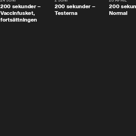
24 JUNI
5:00
2 JUNI
4:23
20 APRIL
200 sekunder –
200 sekunder –
200 sekun
Vaccinfusket,
Testerna
Normal
fortsättningen