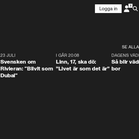
Logga in
SE ALLA
4
23 JULI
1:42
I GÅR 20:08
4:36
DAGENS VÄD
Svensken om
Linn, 17, ska dö:
Så blir väd
Rivieran: "Blivit som
”Livet är som det är”
bor
Dubai"