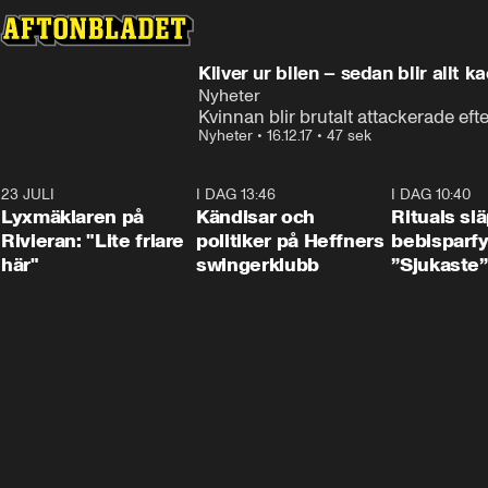
Kliver ur bilen – sedan blir allt ka
Nyheter
Kvinnan blir brutalt attackerade efte
Nyheter
•
16.12.17
•
47 sek
23 JULI
2:02
I DAG 13:46
0:55
I DAG 10:40
Lyxmäklaren på
Kändisar och
Rituals sl
Rivieran: "Lite friare
politiker på Heffners
bebisparf
här"
swingerklubb
”Sjukaste”