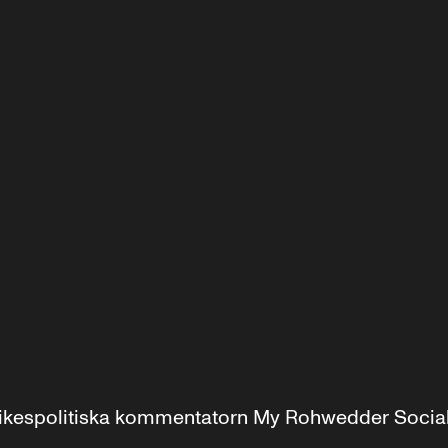
r inrikespolitiska kommentatorn My Rohwedder Soci