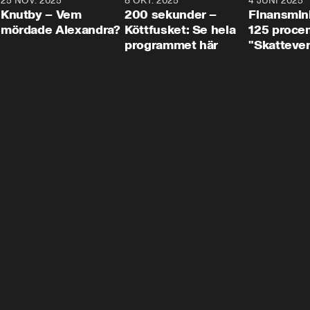
3
25 NOV. 2025
31:05
8 OKT. 2025
4:29
4 JUNI 2025
Knutby – Vem
200 sekunder –
Finansmin
mördade Alexandra?
Köttfusket: Se hela
125 procent
programmet här
"Skattever
viktig uppg