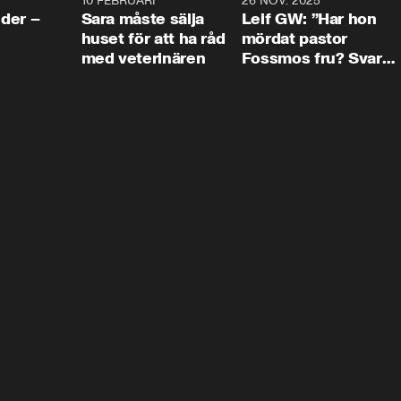
4:24
10 FEBRUARI
4:13
26 NOV. 2025
8:1
der –
Sara måste sälja
Leif GW: ”Har hon
huset för att ha råd
mördat pastor
med veterinären
Fossmos fru? Svar
nej.”