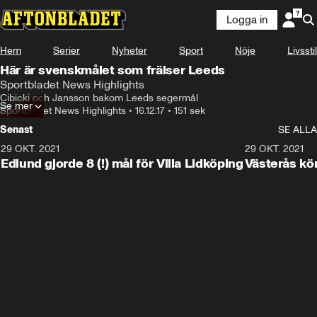
Logga in
Hem
Serier
Nyheter
Sport
Nöje
Livsstil
Här är svenskmålet som frälser Leeds
Sportbladet News Highlights
Cibicki och Jansson bakom Leeds segermål
Se mer
Sportbladet News Highlights
•
16.12.17
•
151 sek
Senast
SE ALLA
29 OKT. 2021
4:11
29 OKT. 2021
Edlund gjorde 8 (!) mål för Villa Lidköping
Västerås kö