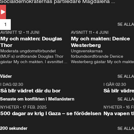
Socialdemokraternas partiledare Magdalena 
Andersson till svars.
1
SE ALLA
AVSNITT 12
•
11 JUNI
26:27
AVSNITT 11
•
4 JUNI
2
My och makten: Douglas
My och makten: Denice
Thor
Westerberg
Moderata ungdomsförbundet 
Ungsvenskarnas 
(MUF:s) ordförande Douglas Thor 
förbundsordförande Denice 
gästar My och makten. I avsnittet 
Westerberg gästar My och makten.
diskuteras tonårsutvisningarna och 
avsnittet diskuteras migrationsfrå
hur Moderaterna ska locka väljare till 
och hur SD ska locka kvinnliga 
Väder
SE ALLA
valet i höst. 
väljare. 
I DAG 02:30
1:06
I GÅR 02:30
Så blir vädret där du bor
Så blir vädr
Senaste om konflikten i Mellanöstern
SE ALLA
NYHETER
•
17 FEB. 2025
0:45
NYHETER
•
16 F
500 dagar av krig i Gaza – se förödelsen
Nya vapen ti
200 sekunder
SE ALLA