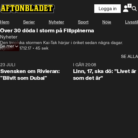
Logga in
Hem
Serier
Nyheter
Sport
Nöje
Livsstil
Över 30 döda i storm på Filippinerna
Nyheter
Den tropiska stormen Kai-Tak härjar i öriket sedan några dagar.
Se mer
Nyheter
•
17.12.17
•
45 sek
SE ALLA
23 JULI
1:42
I GÅR 20:08
Svensken om Rivieran:
Linn, 17, ska dö: ”Livet är
"Blivit som Dubai"
som det är”