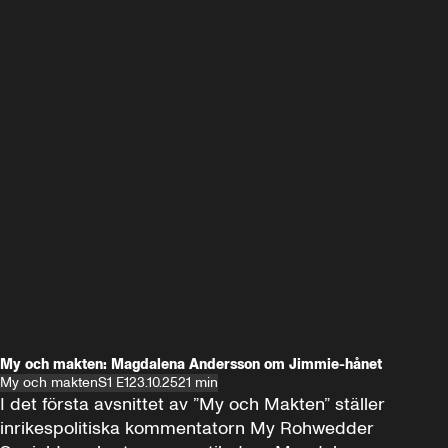
My och makten: Magdalena Andersson om Jimmie-hånet
My och makten
S1 E1
23.10.25
21 min
I det första avsnittet av ”My och Makten” ställer 
inrikespolitiska kommentatorn My Rohwedder 