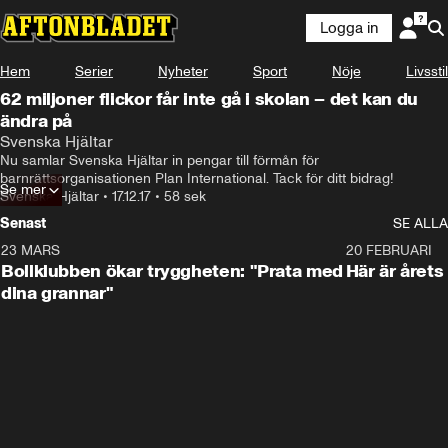
Logga in
Hem
Serier
Nyheter
Sport
Nöje
Livsstil
62 miljoner flickor får inte gå i skolan – det kan du
ändra på
Svenska Hjältar
Nu samlar Svenska Hjältar in pengar till förmån för 
barnrättsorganisationen Plan International. Tack för ditt bidrag!
Se mer
Svenska Hjältar
•
17.12.17
•
58 sek
Senast
SE ALLA
23 MARS
1:27
20 FEBRUARI
Bollklubben ökar tryggheten: "Prata med
Här är årets
dina grannar"