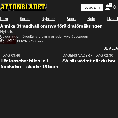
Logga in
Hem
Serier
Nyheter
Sport
Nöje
Livsstil
Annika Strandhäll om nya föräldraförsäkringen
Nyheter
Utredningen föreslår att fem månader viks åt pappan
Se mer
Nyheter
•
18.12.17
•
127 sek
SE ALLA
I DAG 03:48
0:29
DAGENS VÄDER
•
I DAG 02:30
Här kraschar bilen in i
Så blir vädret där du bor
förskolan – skadar 13 barn