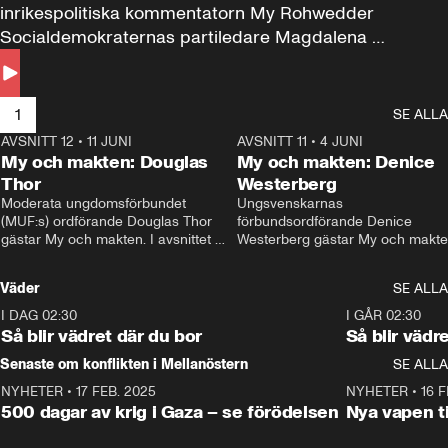
inrikespolitiska kommentatorn My Rohwedder 
Socialdemokraternas partiledare Magdalena 
Andersson till svars.
1
SE ALLA
AVSNITT 12
•
11 JUNI
26:27
AVSNITT 11
•
4 JUNI
2
My och makten: Douglas
My och makten: Denice
Thor
Westerberg
Moderata ungdomsförbundet 
Ungsvenskarnas 
(MUF:s) ordförande Douglas Thor 
förbundsordförande Denice 
gästar My och makten. I avsnittet 
Westerberg gästar My och makten.
diskuteras tonårsutvisningarna och 
avsnittet diskuteras migrationsfrå
hur Moderaterna ska locka väljare till 
och hur SD ska locka kvinnliga 
Väder
SE ALLA
valet i höst. 
väljare. 
I DAG 02:30
1:06
I GÅR 02:30
Så blir vädret där du bor
Så blir vädr
Senaste om konflikten i Mellanöstern
SE ALLA
NYHETER
•
17 FEB. 2025
0:45
NYHETER
•
16 F
500 dagar av krig i Gaza – se förödelsen
Nya vapen ti