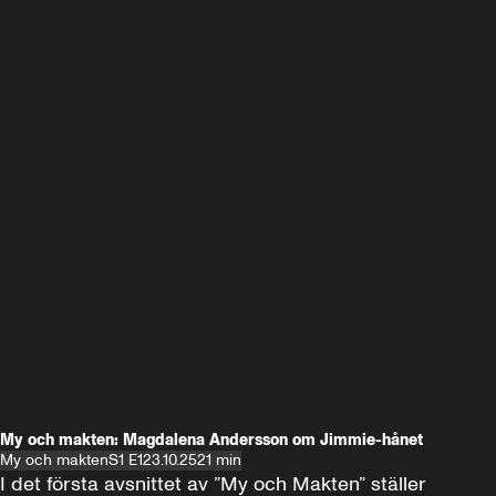
My och makten: Magdalena Andersson om Jimmie-hånet
My och makten
S1 E1
23.10.25
21 min
I det första avsnittet av ”My och Makten” ställer 