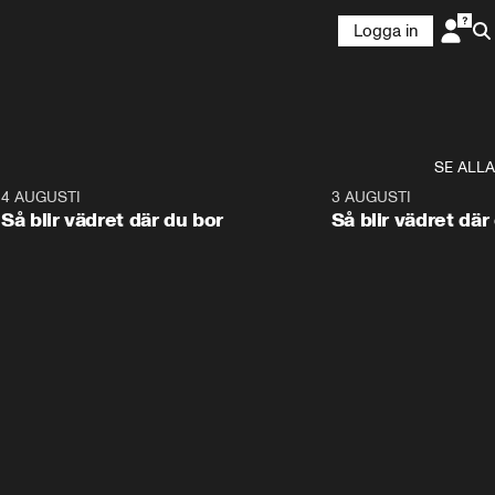
Logga in
SE ALLA
6
4 AUGUSTI
1:06
3 AUGUSTI
Så blir vädret där du bor
Så blir vädret där