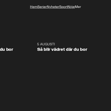
Hem
Serier
Nyheter
Sport
Nöje
Mer
Livsstil
1:06
5 AUGUSTI
1:0
 du bor
Så blir vädret där du bor