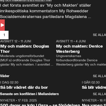
My och makten
S1 E1
23.10.25
21 min
I det första avsnittet av ”My och Makten” ställer 
inrikespolitiska kommentatorn My Rohwedder 
Socialdemokraternas partiledare Magdalena 
Andersson till svars.
1
SE ALLA
AVSNITT 12
•
11 JUNI
26:27
AVSNITT 11
•
4 JUNI
2
My och makten: Douglas
My och makten: Denice
Thor
Westerberg
Moderata ungdomsförbundet 
Ungsvenskarnas 
(MUF:s) ordförande Douglas Thor 
förbundsordförande Denice 
gästar My och makten. I avsnittet 
Westerberg gästar My och makten.
diskuteras tonårsutvisningarna och 
avsnittet diskuteras migrationsfrå
hur Moderaterna ska locka väljare till 
och hur SD ska locka kvinnliga 
Väder
SE ALLA
valet i höst. 
väljare. 
I DAG 02:30
1:06
I GÅR 02:30
Så blir vädret där du bor
Så blir vädr
Senaste om konflikten i Mellanöstern
SE ALLA
NYHETER
•
17 FEB. 2025
0:45
NYHETER
•
16 F
500 dagar av krig i Gaza – se förödelsen
Nya vapen ti