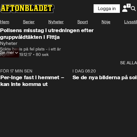
Logga in
Hem
Serier
Nyheter
Sport
Nöje
Livsstil
Polisens misstag i utredningen efter
gruppvåldtäkten i Fittja
Nyheter
Sökte bevis på fel plats - i ett år
Se mer
Nyheter
•
19.12.17
•
80 sek
SE ALLA
FÖR 17 MIN SEN
1:26
I DAG 08:20
Per-Inge fast i hemmet –
Se de nya bilderna på so
kan inte komma ut