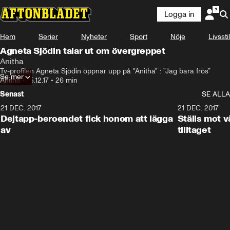
Logga in
Hem
Serier
Nyheter
Sport
Nöje
Livsstil
Agneta Sjödin talar ut om övergreppet
Anitha
Tv-profilen Agneta Sjödin öppnar upp på "Anitha" : ”Jag bara frös”
Se mer
Anitha
•
15.12.17
•
26 min
Senast
SE ALLA
21 DEC. 2017
25:51
21 DEC. 2017
Dejtapp-beroendet fick honom att lägga
Ställs mot 
av
tilltaget