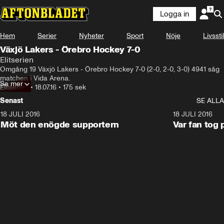
Logga in
Hem
Serier
Nyheter
Sport
Nöje
Livsstil
Växjö Lakers - Örebro Hockey 7-0
Elitserien
Omgång 19 Växjö Lakers - Örebro Hockey 7-0 (2-0, 2-0, 3-0) 4941 såg 
matchen i Vida Arena.
Se mer
Elitserien
•
18.07.16
•
175 sek
Senast
SE ALLA
18 JULI 2016
2:52
18 JULI 2016
Möt den enögde supportern
Var fan tog