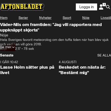
Logga in
Hem
Serier
Nyheter
Sport
Nöje
Livsstil
Väder-Nils om framtiden: "Jag vill rapportera med
uppknäppt skjorta"
Nöje
Hela Sveriges favorit meteorolog om den tuffa tiden när han blev sjuk 
och vad han vill göra 2018.
Se mer
Nöje
•
19.12.17
•
78 sek
Senaste
SE ALLA
I GÅR 10:42
1:04
4 AUGUSTI
Lasse Holm sätter plus på
Beskedet om nästa år:
livet
”Bestämt mig”