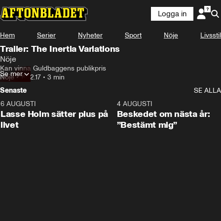
Logga in
Hem
Serier
Nyheter
Sport
Nöje
Livsstil
Trailer: The Inertia Variations
Nöje
Kan vinna Guldbaggens publikpris
Se mer
Nöje
•
19.12.17
•
3 min
Senaste
SE ALLA
6 AUGUSTI
1:04
4 AUGUSTI
Lasse Holm sätter plus på
Beskedet om nästa år:
livet
”Bestämt mig”