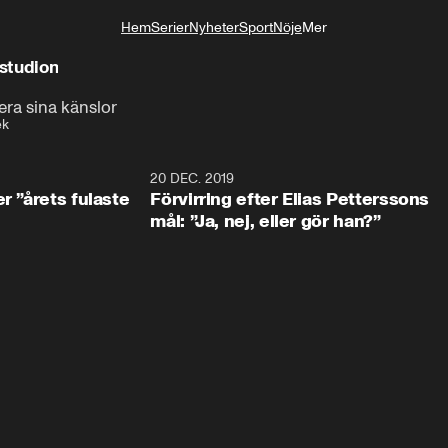
Hem
Serier
Nyheter
Sport
Nöje
Mer
Livsstil
 studion
era sina känslor
ek
0:49
20 DEC. 2019
1:0
r ”årets fulaste
Förvirring efter Elias Petterssons
mål: ”Ja, nej, eller gör han?”