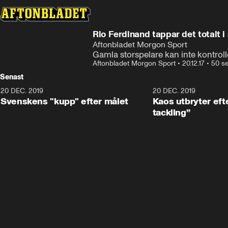
Rio Ferdinand tappar det totalt i
Aftonbladet Morgon Sport
Gamla storspelare kan inte kontroll
Aftonbladet Morgon Sport
•
20.12.17
•
50 s
Senast
20 DEC. 2019
0:44
20 DEC. 2019
Svenskens "kupp" efter målet
Kaos utbryter efte
tackling”