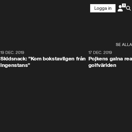
Logga in
SE ALLA
8
19 DEC. 2019
17 DEC. 2019
Skidsnack: ”Kom bokstavligen från
Pojkens galna rea
ingenstans”
golfvärlden