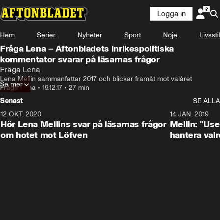
Logga in
Hem
Serier
Nyheter
Sport
Nöje
Livsstil
Fråga Lena – Aftonbladets inrikespolitiska
kommentator svarar på läsarnas frågor
Fråga Lena
Lena Mellin sammanfattar 2017 och blickar framåt mot valåret
Se mer
Fråga Lena
•
19.12.17
•
27 min
Senast
SE ALLA
12 OKT. 2020
16:01
14 JAN. 2019
Hör Lena Mellins svar på läsarnas frågor
Mellin: "Usel
om hotet mot Löfven
hantera valr