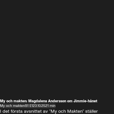
My och makten: Magdalena Andersson om Jimmie-hånet
My och makten
S1 E1
23.10.25
21 min
I det första avsnittet av ”My och Makten” ställer 