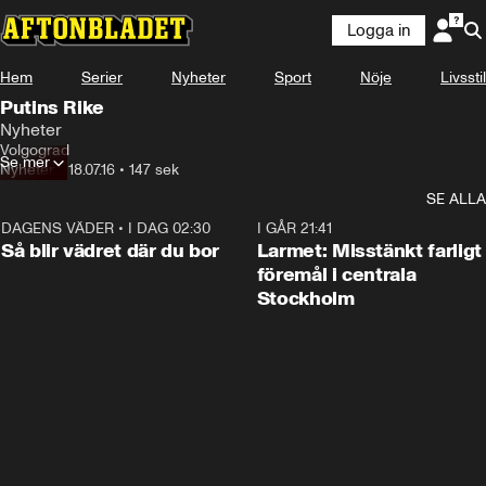
Logga in
Hem
Serier
Nyheter
Sport
Nöje
Livsstil
Putins Rike
Nyheter
Volgograd
Se mer
Nyheter
•
18.07.16
•
147 sek
SE ALLA
DAGENS VÄDER
•
I DAG 02:30
1:06
I GÅR 21:41
Så blir vädret där du bor
Larmet: Misstänkt farligt
föremål i centrala
Stockholm