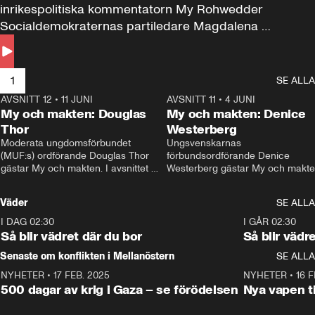
inrikespolitiska kommentatorn My Rohwedder 
Socialdemokraternas partiledare Magdalena 
Andersson till svars.
1
SE ALLA
AVSNITT 12
•
11 JUNI
26:27
AVSNITT 11
•
4 JUNI
2
My och makten: Douglas
My och makten: Denice
Thor
Westerberg
Moderata ungdomsförbundet 
Ungsvenskarnas 
(MUF:s) ordförande Douglas Thor 
förbundsordförande Denice 
gästar My och makten. I avsnittet 
Westerberg gästar My och makten.
diskuteras tonårsutvisningarna och 
avsnittet diskuteras migrationsfrå
hur Moderaterna ska locka väljare till 
och hur SD ska locka kvinnliga 
Väder
SE ALLA
valet i höst. 
väljare. 
I DAG 02:30
1:06
I GÅR 02:30
Så blir vädret där du bor
Så blir vädr
Senaste om konflikten i Mellanöstern
SE ALLA
NYHETER
•
17 FEB. 2025
0:45
NYHETER
•
16 F
500 dagar av krig i Gaza – se förödelsen
Nya vapen ti