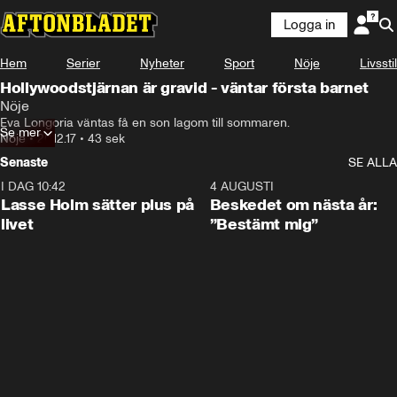
Logga in
Hem
Serier
Nyheter
Sport
Nöje
Livsstil
Hollywoodstjärnan är gravid - väntar första barnet
Nöje
Eva Longoria väntas få en son lagom till sommaren.
Se mer
Nöje
•
20.12.17
•
43 sek
Senaste
SE ALLA
I DAG 10:42
1:04
4 AUGUSTI
Lasse Holm sätter plus på
Beskedet om nästa år:
livet
”Bestämt mig”