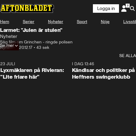
Logga in
Hem
Serier
Nyheter
Sport
Nöje
Livsstil
Larmet: "Julen är stulen"
Nyheter
Såg film om Grinchen - ringde polisen
Se mer
Nyheter
•
20.12.17
•
43 sek
SE ALLA
23 JULI
2:02
I DAG 13:46
Lyxmäklaren på Rivieran:
Kändisar och politiker på
"Lite friare här"
Heffners swingerklubb