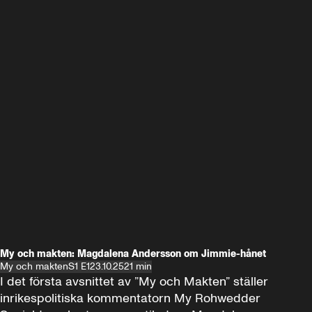
My och makten: Magdalena Andersson om Jimmie-hånet
My och makten
S1 E1
23.10.25
21 min
I det första avsnittet av ”My och Makten” ställer 
inrikespolitiska kommentatorn My Rohwedder 