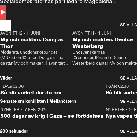
Socialdemokraternas partiledare Magdalena 
Andersson till svars.
1
SE ALLA
AVSNITT 12
•
11 JUNI
26:27
AVSNITT 11
•
4 JUNI
2
My och makten: Douglas
My och makten: Denice
Thor
Westerberg
Moderata ungdomsförbundet 
Ungsvenskarnas 
(MUF:s) ordförande Douglas Thor 
förbundsordförande Denice 
gästar My och makten. I avsnittet 
Westerberg gästar My och makten.
diskuteras tonårsutvisningarna och 
avsnittet diskuteras migrationsfrå
hur Moderaterna ska locka väljare till 
och hur SD ska locka kvinnliga 
Väder
SE ALLA
valet i höst. 
väljare. 
I DAG 02:30
1:06
I GÅR 02:30
Så blir vädret där du bor
Så blir vädr
Senaste om konflikten i Mellanöstern
SE ALLA
NYHETER
•
17 FEB. 2025
0:45
NYHETER
•
16 F
500 dagar av krig i Gaza – se förödelsen
Nya vapen ti
200 sekunder
SE ALLA