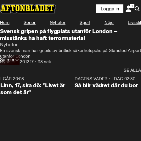
Logga in
Hem
Serier
Nyheter
Sport
Nöje
Livsstil
Svensk gripen på flygplats utanför London –
misstänks ha haft terrormaterial
Nyheter
En svensk man har gripits av brittisk säkerhetspolis på Stansted Airport 
utanför London
Se mer
Nyheter
•
20.12.17
•
98 sek
SE ALLA
I GÅR 20:08
4:36
DAGENS VÄDER
•
I DAG 02:30
Linn, 17, ska dö: ”Livet är
Så blir vädret där du bor
som det är”