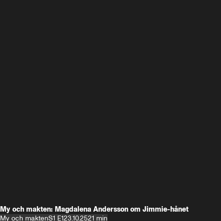
My och makten: Magdalena Andersson om Jimmie-hånet
My och makten
S1 E1
23.10.25
21 min