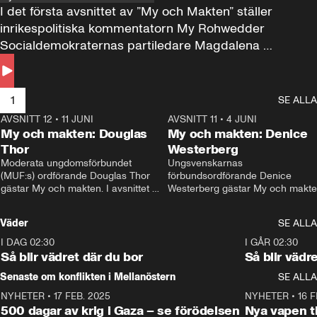
I det första avsnittet av ”My och Makten” ställer 
inrikespolitiska kommentatorn My Rohwedder 
Socialdemokraternas partiledare Magdalena 
Andersson till svars.
1
SE ALLA
AVSNITT 12
•
11 JUNI
26:27
AVSNITT 11
•
4 JUNI
2
My och makten: Douglas
My och makten: Denice
Thor
Westerberg
Moderata ungdomsförbundet 
Ungsvenskarnas 
(MUF:s) ordförande Douglas Thor 
förbundsordförande Denice 
gästar My och makten. I avsnittet 
Westerberg gästar My och makten.
diskuteras tonårsutvisningarna och 
avsnittet diskuteras migrationsfrå
hur Moderaterna ska locka väljare till 
och hur SD ska locka kvinnliga 
Väder
SE ALLA
valet i höst. 
väljare. 
I DAG 02:30
1:06
I GÅR 02:30
Så blir vädret där du bor
Så blir vädr
Senaste om konflikten i Mellanöstern
SE ALLA
NYHETER
•
17 FEB. 2025
0:45
NYHETER
•
16 F
500 dagar av krig i Gaza – se förödelsen
Nya vapen ti