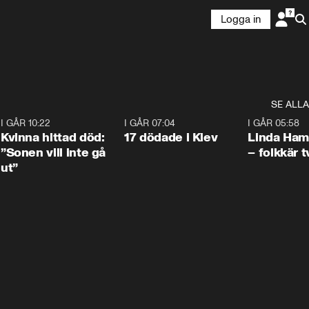
Logga in
SE ALLA
7
I GÅR 10:22
1:12
I GÅR 07:04
0:43
I GÅR 05:58
Kvinna hittad död:
17 dödade i Kiev
Linda Ham
”Sonen vill inte gå
– folkkär t
ut”