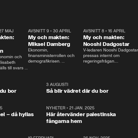
27 MAJ
3:51
AVSNITT 9
•
30 APRIL
24:00
AVSNITT 8
•
16 APRIL
25:1
kten:
My och makten:
My och makten:
Mikael Damberg
Nooshi Dadgostar
on
Ekonomin, 
V-ledaren Nooshi Dadgostar
finansministerrollen och 
pressas internt om 
onomin och 
demografikrisen. 
regeringsfrågan.

lisabeth 
Oppositionen ställs till svars 
I Aftonbladets 
ls till svars 
när Socialdemokraternas 
partiledarutfrågning ”My 
stern gästar 
Mikael Damberg gästar My 
och Makten” sätter hon ner 
My och Makten. 
och Makten. 
foten mot kritikerna:

1:06
3 AUGUSTI
1:0
– Vi ställer upp i val. Ska vi 
 du bor
Så blir vädret där du bor
vara med så sitter vi förstås 
25
1:22
NYHETER
•
21 JAN. 2025
0:5
ael – då hyllas
Här återvänder palestinska
fångarna hem