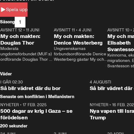
Spela upp
1
Säsong
AVSNITT 12
•
11 JUNI
26:27
AVSNITT 11
•
4 JUNI
23:40
AVSNITT 10
•
My och makten:
My och makten:
My och ma
Douglas Thor
Denice Westerberg
Elisabeth
Moderata 
Ungsvenskarnas 
Svantess
ungdomsförbundet (MUF:s) 
förbundsordförande Denice 
Kvinnorna, ek
ordförande Douglas Thor 
Westerberg gästar My och 
migrationen. E
gästar My och makten. I 
makten. I avsnittet 
Svantesson stäl
avsnittet diskuteras 
diskuteras migrationsfrågan 
när finansmini
Väder
tonårsutvisningarna och hur 
och hur SD ska locka 
Moderaterna ska locka 
kvinnliga väljare. 
I GÅR 02:30
1:06
4 AUGUSTI
väljare till valet i höst. 
Så blir vädret där du bor
Så blir vädret där
Senaste om konflikten i Mellanöstern
NYHETER
•
17 FEB. 2025
0:45
NYHETER
•
16 FEB. 20
500 dagar av krig i Gaza – se
Nya vapen till Isr
förödelsen
Trump
200 sekunder