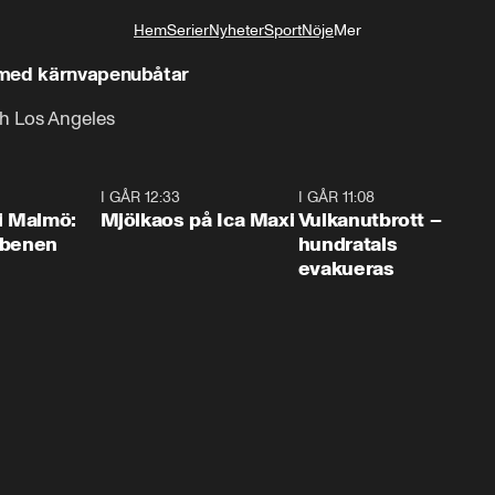
Hem
Serier
Nyheter
Sport
Nöje
Mer
Livsstil
 med kärnvapenubåtar
ch Los Angeles
1:10
I GÅR 12:33
0:24
I GÅR 11:08
0:2
i Malmö:
Mjölkaos på Ica Maxi
Vulkanutbrott –
 benen
hundratals
evakueras