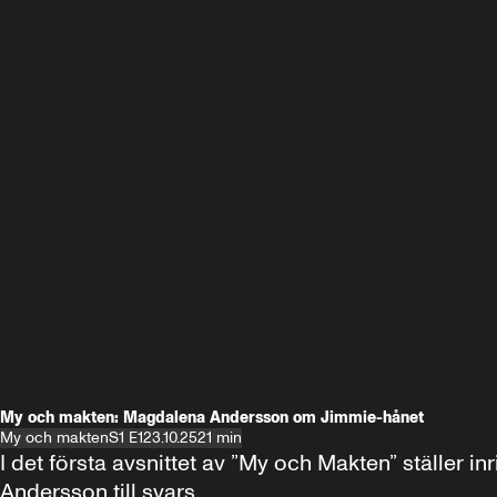
My och makten: Magdalena Andersson om Jimmie-hånet
My och makten
S1 E1
23.10.25
21 min
I det första avsnittet av ”My och Makten” ställe
Andersson till svars.