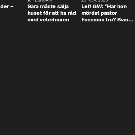
4:24
10 FEBRUARI
4:13
26 NOV. 2025
8:1
der –
Sara måste sälja
Leif GW: ”Har hon
huset för att ha råd
mördat pastor
med veterinären
Fossmos fru? Svar
nej.”