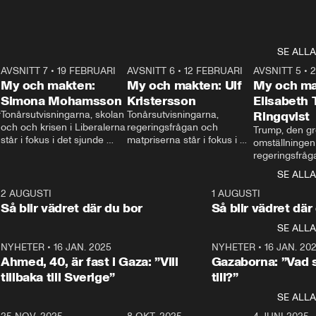
SE ALLA
7
AVSNITT 7
•
19 FEBRUARI
24:30
AVSNITT 6
•
12 FEBRUARI
27:30
AVSNITT 5
•
My och makten:
My och makten: Ulf
My och ma
Simona Mohamsson
Kristersson
Elisabeth
 
Tonårsutvisningarna, skolan 
Tonårsutvisningarna, 
Ringqvist
och och krisen i Liberalerna 
regeringsfrågan och 
Trump, den gr
står i fokus i det sjunde 
matpriserna står i fokus i 
omställningen
avsnittet av ”My och 
det sjätte avsnittet av ”My 
regeringsfråga
makten”. Se när 
och makten”. Se när 
centrum i det 
SE ALLA
Aftonbladets inrikespolitiska 
Aftonbladets inrikespolitiska 
avsnittet av ”
kommentator My 
kommentator My 
6
2 AUGUSTI
1:06
1 AUGUSTI
Makten”. Se nä
Rohwedder ställer 
Rohwedder ställer 
Så blir vädret där du bor
Så blir vädret där
Aftonbladets in
utbildnings- och 
statsminister Ulf Kristersson 
kommentator 
SE ALLA
integrationsminister Simona 
till svars.
Rohwedder stäl
Mohamsson till svars.
Centerpartiets
2
NYHETER
•
16 JAN. 2025
1:01
NYHETER
•
16 JAN. 20
Thand Ring till
Ahmed, 40, är fast i Gaza: ”Vill
Gazaborna: ”Vad s
tillbaka till Sverige”
till?”
SE ALLA