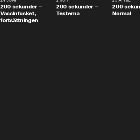
24 JUNI
5:00
2 JUNI
4:23
20 APRIL
200 sekunder –
200 sekunder –
200 sekun
Vaccinfusket,
Testerna
Normal
fortsättningen