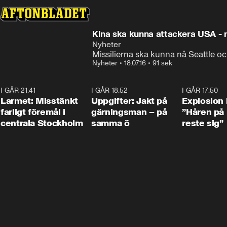
Kina ska kunna attackera USA -
Nyheter
Missilierna ska kunna nå Seattle o
Nyheter
•
18.07.16
•
91 sek
I GÅR 21:41
0:35
I GÅR 18:52
0:33
I GÅR 17:50
Larmet: Misstänkt
Uppgifter: Jakt på
Explosion 
farligt föremål i
gärningsman – på
”Håren på
centrala Stockholm
samma ö
reste sig”