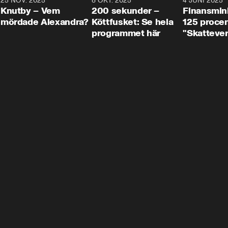
3
25 NOV. 2025
31:05
8 OKT. 2025
4:29
4 JUNI 2025
Knutby – Vem
200 sekunder –
Finansmin
mördade Alexandra?
Köttfusket: Se hela
125 procent
programmet här
"Skattever
viktig uppg