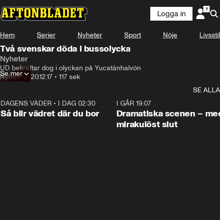
Logga in
Hem
Serier
Nyheter
Sport
Nöje
Livsstil
Två svenskar döda i bussolycka
Nyheter
UD bekräftar dog i olyckan på Yucatánhalvön
Se mer
Nyheter
•
20.12.17
•
117 sek
SE ALLA
DAGENS VÄDER
•
I DAG 02:30
1:06
I GÅR 19:07
Så blir vädret där du bor
Dramatiska scenen – me
mirakulöst slut