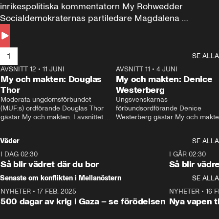
inrikespolitiska kommentatorn My Rohwedder 
Socialdemokraternas partiledare Magdalena 
Andersson till svars.
1
SE ALLA
AVSNITT 12
•
11 JUNI
26:27
AVSNITT 11
•
4 JUNI
2
My och makten: Douglas
My och makten: Denice
Thor
Westerberg
Moderata ungdomsförbundet 
Ungsvenskarnas 
(MUF:s) ordförande Douglas Thor 
förbundsordförande Denice 
gästar My och makten. I avsnittet 
Westerberg gästar My och makten.
diskuteras tonårsutvisningarna och 
avsnittet diskuteras migrationsfrå
hur Moderaterna ska locka väljare till 
och hur SD ska locka kvinnliga 
Väder
SE ALLA
valet i höst. 
väljare. 
I DAG 02:30
1:06
I GÅR 02:30
Så blir vädret där du bor
Så blir vädr
Senaste om konflikten i Mellanöstern
SE ALLA
NYHETER
•
17 FEB. 2025
0:45
NYHETER
•
16 F
500 dagar av krig i Gaza – se förödelsen
Nya vapen ti