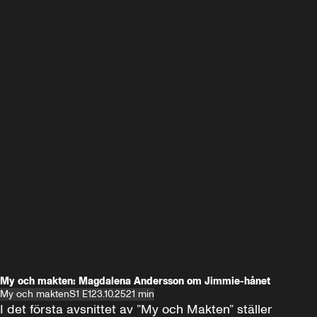
My och makten: Magdalena Andersson om Jimmie-hånet
My och makten
S1 E1
23.10.25
21 min
I det första avsnittet av ”My och Makten” ställer 