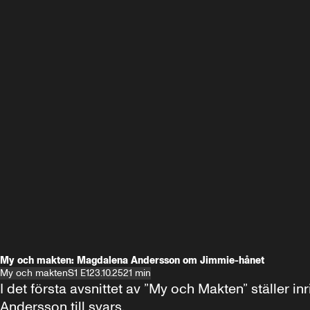
My och makten: Magdalena Andersson om Jimmie-hånet
My och makten
S1 E1
23.10.25
21 min
I det första avsnittet av ”My och Makten” ställe
Andersson till svars.