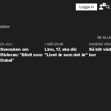
Logga in
bdator
SE ALLA
4
23 JULI
1:42
I GÅR 20:08
4:36
DAGENS VÄD
Svensken om
Linn, 17, ska dö:
Så blir väd
Rivieran: "Blivit som
”Livet är som det är”
bor
Dubai"