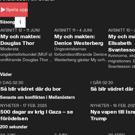
Spela upp
1
Säsong
AVSNITT 12
•
11 JUNI
26:27
AVSNITT 11
•
4 JUNI
23:40
AVSNITT 10
•
My och makten:
My och makten:
My och ma
Douglas Thor
Denice Westerberg
Elisabeth
Moderata 
Ungsvenskarnas 
Svantess
ungdomsförbundet (MUF:s) 
förbundsordförande Denice 
Kvinnorna, ek
ordförande Douglas Thor 
Westerberg gästar My och 
migrationen. E
gästar My och makten. I 
makten. I avsnittet 
Svantesson stäl
avsnittet diskuteras 
diskuteras migrationsfrågan 
när finansmini
Väder
tonårsutvisningarna och hur 
och hur SD ska locka 
Moderaterna ska locka 
kvinnliga väljare. 
I DAG 02:30
1:06
I GÅR 02:30
väljare till valet i höst. 
Så blir vädret där du bor
Så blir vädret där
Senaste om konflikten i Mellanöstern
NYHETER
•
17 FEB. 2025
0:45
NYHETER
•
16 FEB. 20
500 dagar av krig i Gaza – se
Nya vapen till Isr
förödelsen
Trump
200 sekunder