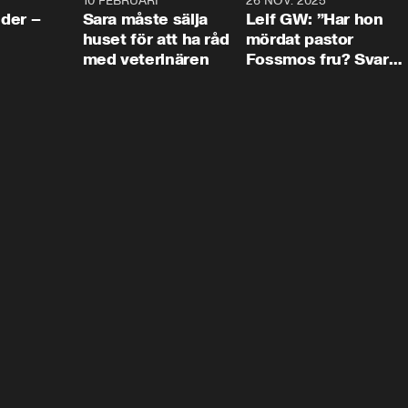
4:24
10 FEBRUARI
4:13
26 NOV. 2025
8:1
der –
Sara måste sälja
Leif GW: ”Har hon
huset för att ha råd
mördat pastor
med veterinären
Fossmos fru? Svar
nej.”