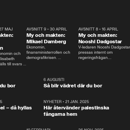
27 MAJ
3:51
AVSNITT 9
•
30 APRIL
24:00
AVSNITT 8
•
16 APRIL
25:1
kten:
My och makten:
My och makten:
Mikael Damberg
Nooshi Dadgostar
on
Ekonomin, 
V-ledaren Nooshi Dadgostar
finansministerrollen och 
pressas internt om 
onomin och 
demografikrisen. 
regeringsfrågan.

lisabeth 
Oppositionen ställs till svars 
I Aftonbladets 
ls till svars 
när Socialdemokraternas 
partiledarutfrågning ”My 
stern gästar 
Mikael Damberg gästar My 
och Makten” sätter hon ner 
My och Makten. 
och Makten. 
foten mot kritikerna:

1:06
6 AUGUSTI
1:0
– Vi ställer upp i val. Ska vi 
 du bor
Så blir vädret där du bor
vara med så sitter vi förstås 
25
1:22
NYHETER
•
21 JAN. 2025
0:5
ael – då hyllas
Här återvänder palestinska
fångarna hem