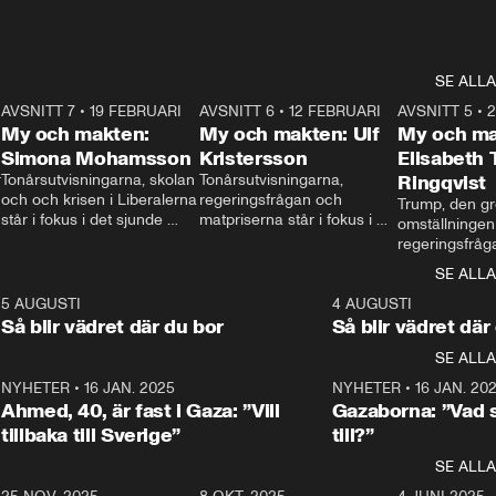
SE ALLA
7
AVSNITT 7
•
19 FEBRUARI
24:30
AVSNITT 6
•
12 FEBRUARI
27:30
AVSNITT 5
•
My och makten:
My och makten: Ulf
My och ma
Simona Mohamsson
Kristersson
Elisabeth
 
Tonårsutvisningarna, skolan 
Tonårsutvisningarna, 
Ringqvist
och och krisen i Liberalerna 
regeringsfrågan och 
Trump, den gr
står i fokus i det sjunde 
matpriserna står i fokus i 
omställningen
avsnittet av ”My och 
det sjätte avsnittet av ”My 
regeringsfråga
makten”. Se när 
och makten”. Se när 
centrum i det 
SE ALLA
Aftonbladets inrikespolitiska 
Aftonbladets inrikespolitiska 
avsnittet av ”
kommentator My 
kommentator My 
6
5 AUGUSTI
1:06
4 AUGUSTI
Makten”. Se nä
Rohwedder ställer 
Rohwedder ställer 
Så blir vädret där du bor
Så blir vädret där
Aftonbladets in
utbildnings- och 
statsminister Ulf Kristersson 
kommentator 
SE ALLA
integrationsminister Simona 
till svars.
Rohwedder stäl
Mohamsson till svars.
Centerpartiets
2
NYHETER
•
16 JAN. 2025
1:01
NYHETER
•
16 JAN. 20
Thand Ring till
Ahmed, 40, är fast i Gaza: ”Vill
Gazaborna: ”Vad s
tillbaka till Sverige”
till?”
SE ALLA