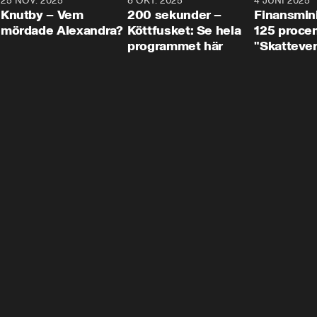
3
25 NOV. 2025
31:05
8 OKT. 2025
4:29
4 JUNI 2025
Knutby – Vem
200 sekunder –
Finansmin
mördade Alexandra?
Köttfusket: Se hela
125 procent
programmet här
"Skattever
viktig uppg