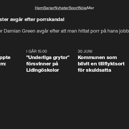
Hem
Serier
Nyheter
Sport
Nöje
Mer
Livsstil
ster avgår efter porrskandal
er Damian Green avgår efter att man hittat porr på hans job
1:01
I GÅR 15:00
1:07
30 JUNI
1:2
äppte
”Underliga grytor"
Kommunen som
ym:
försvinner på
blivit en tillflyktsort
Lidingöskolor
för skuldsatta