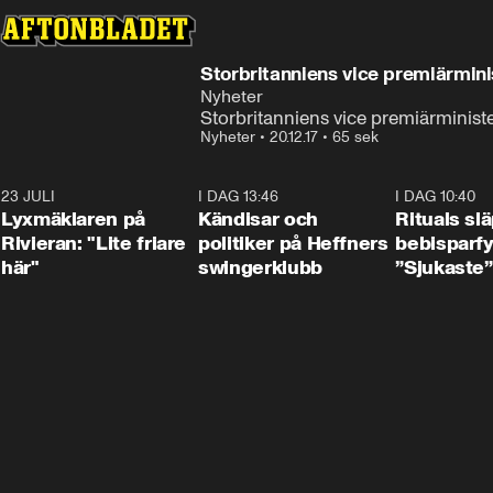
Storbritanniens vice premiärmini
Nyheter
Storbritanniens vice premiärminist
Nyheter
•
20.12.17
•
65 sek
23 JULI
2:02
I DAG 13:46
0:55
I DAG 10:40
Lyxmäklaren på
Kändisar och
Rituals sl
Rivieran: "Lite friare
politiker på Heffners
bebisparf
här"
swingerklubb
”Sjukaste”