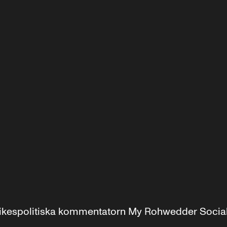
r inrikespolitiska kommentatorn My Rohwedder Soci