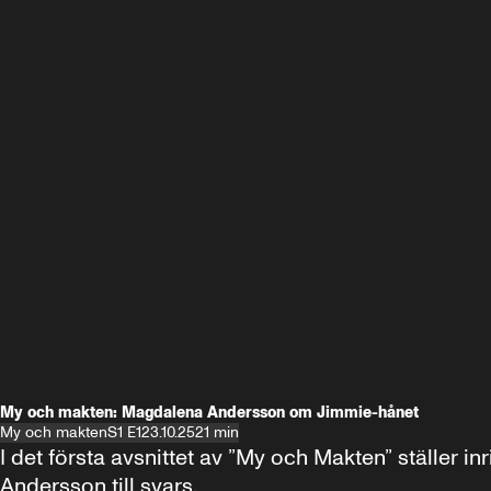
My och makten: Magdalena Andersson om Jimmie-hånet
My och makten
S1 E1
23.10.25
21 min
I det första avsnittet av ”My och Makten” ställe
Andersson till svars.