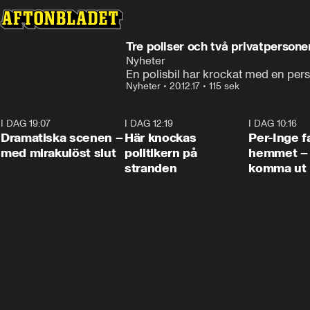
Tre poliser och två privatpersoner
Nyheter
En polisbil har krockat med en per
Nyheter
•
20.12.17
•
115 sek
I DAG 19:07
0:42
I DAG 12:19
0:45
I DAG 10:16
Dramatiska scenen –
Här knockas
Per-Inge fa
med mirakulöst slut
politikern på
hemmet – 
stranden
komma ut