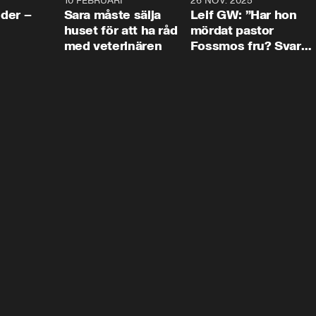
4:24
10 FEBRUARI
4:13
26 NOV. 2025
8:1
der –
Sara måste sälja
Leif GW: ”Har hon
huset för att ha råd
mördat pastor
med veterinären
Fossmos fru? Svar
nej.”