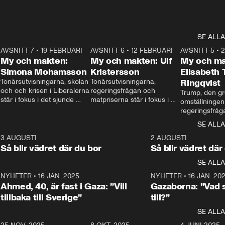
SE ALLA
7
AVSNITT 7
•
19 FEBRUARI
24:30
AVSNITT 6
•
12 FEBRUARI
27:30
AVSNITT 5
•
My och makten:
My och makten: Ulf
My och ma
Simona Mohamsson
Kristersson
Elisabeth
 
Tonårsutvisningarna, skolan 
Tonårsutvisningarna, 
Ringqvist
och och krisen i Liberalerna 
regeringsfrågan och 
Trump, den gr
står i fokus i det sjunde 
matpriserna står i fokus i 
omställningen
avsnittet av ”My och 
det sjätte avsnittet av ”My 
regeringsfråga
makten”. Se när 
och makten”. Se när 
centrum i det 
SE ALLA
Aftonbladets inrikespolitiska 
Aftonbladets inrikespolitiska 
avsnittet av ”
kommentator My 
kommentator My 
6
3 AUGUSTI
1:06
2 AUGUSTI
Makten”. Se nä
Rohwedder ställer 
Rohwedder ställer 
Så blir vädret där du bor
Så blir vädret där
Aftonbladets in
utbildnings- och 
statsminister Ulf Kristersson 
kommentator 
SE ALLA
integrationsminister Simona 
till svars.
Rohwedder stäl
Mohamsson till svars.
Centerpartiets
2
NYHETER
•
16 JAN. 2025
1:01
NYHETER
•
16 JAN. 20
Thand Ring till
Ahmed, 40, är fast i Gaza: ”Vill
Gazaborna: ”Vad s
tillbaka till Sverige”
till?”
SE ALLA