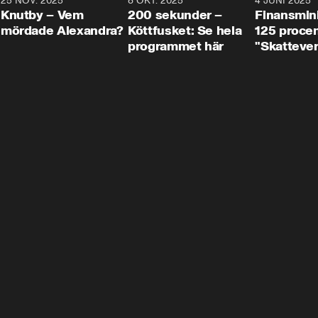
3
25 NOV. 2025
31:05
8 OKT. 2025
4:29
4 JUNI 2025
Knutby – Vem
200 sekunder –
Finansmin
mördade Alexandra?
Köttfusket: Se hela
125 procent
programmet här
"Skattever
viktig uppg