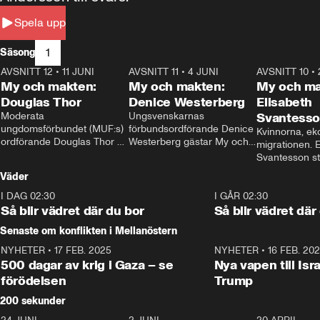
Spela upp
1
Säsong
AVSNITT 12
•
11 JUNI
26:27
AVSNITT 11
•
4 JUNI
23:40
AVSNITT 10
•
My och makten:
My och makten:
My och ma
Douglas Thor
Denice Westerberg
Elisabeth
Moderata 
Ungsvenskarnas 
Svantess
ungdomsförbundet (MUF:s) 
förbundsordförande Denice 
Kvinnorna, ek
ordförande Douglas Thor 
Westerberg gästar My och 
migrationen. E
gästar My och makten. I 
makten. I avsnittet 
Svantesson stäl
avsnittet diskuteras 
diskuteras migrationsfrågan 
när finansmini
Väder
tonårsutvisningarna och hur 
och hur SD ska locka 
Moderaterna ska locka 
kvinnliga väljare. 
I DAG 02:30
1:06
I GÅR 02:30
väljare till valet i höst. 
Så blir vädret där du bor
Så blir vädret där
Senaste om konflikten i Mellanöstern
NYHETER
•
17 FEB. 2025
0:45
NYHETER
•
16 FEB. 20
500 dagar av krig i Gaza – se
Nya vapen till Isr
förödelsen
Trump
200 sekunder