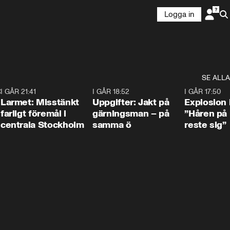
Logga in
SE ALLA
:30
6
I GÅR 21:41
0:35
I GÅR 18:52
0:33
I GÅR 17:50
Larmet: Misstänkt
Uppgifter: Jakt på
Explosion 
farligt föremål i
gärningsman – på
”Håren på
centrala Stockholm
samma ö
reste sig”