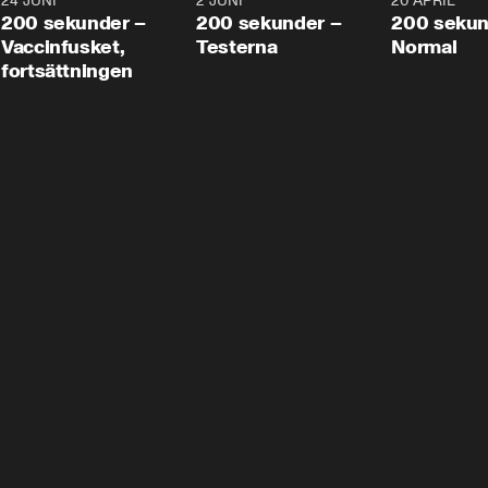
24 JUNI
5:00
2 JUNI
4:23
20 APRIL
200 sekunder –
200 sekunder –
200 sekun
Vaccinfusket,
Testerna
Normal
fortsättningen