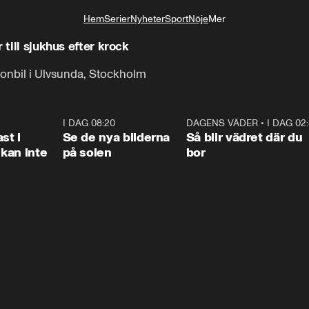
Hem
Serier
Nyheter
Sport
Nöje
Mer
Livsstil
 till sjukhus efter krock
sonbil i Ulvsunda, Stockholm
1:26
I DAG 08:20
0:31
DAGENS VÄDER
•
I DAG 02
1:0
st i
Se de nya bilderna
Så blir vädret där du
kan inte
på solen
bor