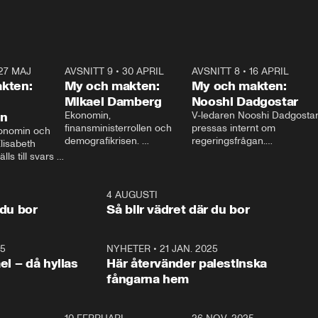
27 MAJ
3:51
AVSNITT 9
•
30 APRIL
24:00
AVSNITT 8
•
16 APRIL
25:1
kten:
My och makten:
My och makten:
Mikael Damberg
Nooshi Dadgostar
on
Ekonomin, 
V-ledaren Nooshi Dadgostar
finansministerrollen och 
pressas internt om 
onomin och 
demografikrisen. 
regeringsfrågan.

lisabeth 
Oppositionen ställs till svars 
I Aftonbladets 
ls till svars 
när Socialdemokraternas 
partiledarutfrågning ”My 
stern gästar 
Mikael Damberg gästar My 
och Makten” sätter hon ner 
My och Makten. 
och Makten. 
foten mot kritikerna:

1:06
4 AUGUSTI
1:0
– Vi ställer upp i val. Ska vi 
 du bor
Så blir vädret där du bor
vara med så sitter vi förstås 
25
1:22
NYHETER
•
21 JAN. 2025
0:5
ael – då hyllas
Här återvänder palestinska
fångarna hem