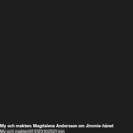
My och makten: Magdalena Andersson om Jimmie-hånet
My och makten
S1 E1
23.10.25
21 min