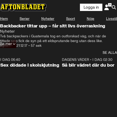
Logga in
Hem
Serier
Nyheter
Sport
Nöje
Livsstil
Backbacker tittar upp – får sitt livs överraskning
Nyheter
Två backpackers i Guatemala tog en outforskad väg, och när de 
tittade upp fick de syn på ett eldsprutande berg utan dess like.
Se mer
Nyheter
•
21.12.17
•
57 sek
SE ALLA
I DAG 06:40
0:35
DAGENS VÄDER
•
I DAG 02:30
Sex dödade i skolskjutning
Så blir vädret där du bor