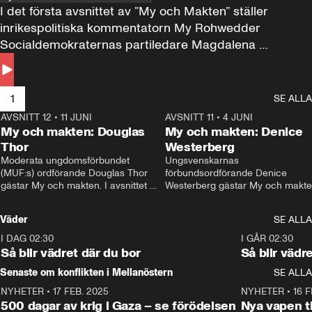
I det första avsnittet av ”My och Makten” ställer 
inrikespolitiska kommentatorn My Rohwedder 
Socialdemokraternas partiledare Magdalena 
Andersson till svars.
1
SE ALLA
AVSNITT 12
•
11 JUNI
26:27
AVSNITT 11
•
4 JUNI
2
My och makten: Douglas
My och makten: Denice
Thor
Westerberg
Moderata ungdomsförbundet 
Ungsvenskarnas 
(MUF:s) ordförande Douglas Thor 
förbundsordförande Denice 
gästar My och makten. I avsnittet 
Westerberg gästar My och makten.
diskuteras tonårsutvisningarna och 
avsnittet diskuteras migrationsfrå
hur Moderaterna ska locka väljare till 
och hur SD ska locka kvinnliga 
Väder
SE ALLA
valet i höst. 
väljare. 
I DAG 02:30
1:06
I GÅR 02:30
Så blir vädret där du bor
Så blir vädr
Senaste om konflikten i Mellanöstern
SE ALLA
NYHETER
•
17 FEB. 2025
0:45
NYHETER
•
16 F
500 dagar av krig i Gaza – se förödelsen
Nya vapen ti