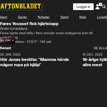
Logga in
Hem
Serier
Nyheter
Sport
Nöje
Livsstil
Fares Youssef fick hjärtstopp
Årets livräddare
Fares hjärta stod stilla i flera minuter innan kollegerna kom till 
undsättning
Se mer
Årets livräddare
•
21.12.17
•
146 sek
Senast
SE ALLA
25 JAN. 2023
1:59
15 DEC. 2022
Hör Jonas berätta: "Mamma hörde
16-årige hjä
någon ropa på hjälp"
allra mest