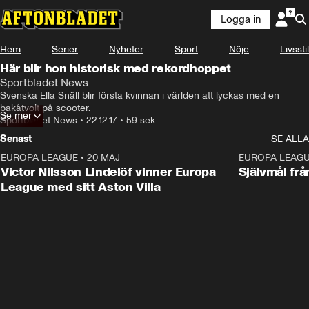
Logga in
Hem
Serier
Nyheter
Sport
Nöje
Livsstil
Här blir hon historisk med rekordhoppet
Sportbladet News
Svenska Ella Snäll blir första kvinnan i världen att lyckas med en 
bakåtvolt på scooter.
Se mer
Sportbladet News
•
22.12.17
•
59 sek
Senast
SE ALLA
EUROPA LEAGUE
•
20 MAJ
1:32
EUROPA LEAG
Victor Nilsson Lindelöf vinner Europa
Självmål frå
League med sitt Aston Villa