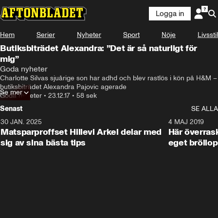
Logga in
Hem
Serier
Nyheter
Sport
Nöje
Livsstil
Butiksbiträdet Alexandra: ”Det är så naturligt för
mig”
Goda nyheter
Charlotte Silvas sjuårige son har adhd och blev rastlös i kön på H&M – 
butiksbiträdet Alexandra Pajovic agerade
Se mer
Goda nyheter
•
23.12.17
•
58 sek
Senast
SE ALLA
30 JAN. 2025
0:59
4 MAJ 2019
Matsparproffset Hillevi Arkel delar med
Här överrask
sig av sina bästa tips
eget bröllop