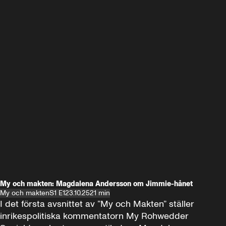
My och makten: Magdalena Andersson om Jimmie-hånet
My och makten
S1 E1
23.10.25
21 min
I det första avsnittet av ”My och Makten” ställer 
inrikespolitiska kommentatorn My Rohwedder 