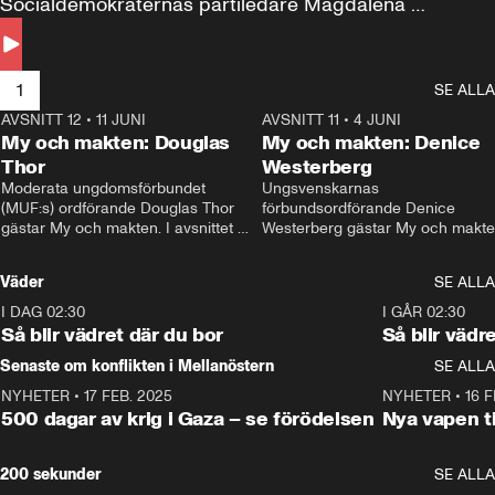
Socialdemokraternas partiledare Magdalena 
Andersson till svars.
1
SE ALLA
AVSNITT 12
•
11 JUNI
26:27
AVSNITT 11
•
4 JUNI
2
My och makten: Douglas
My och makten: Denice
Thor
Westerberg
Moderata ungdomsförbundet 
Ungsvenskarnas 
(MUF:s) ordförande Douglas Thor 
förbundsordförande Denice 
gästar My och makten. I avsnittet 
Westerberg gästar My och makten.
diskuteras tonårsutvisningarna och 
avsnittet diskuteras migrationsfrå
hur Moderaterna ska locka väljare till 
och hur SD ska locka kvinnliga 
Väder
SE ALLA
valet i höst. 
väljare. 
I DAG 02:30
1:06
I GÅR 02:30
Så blir vädret där du bor
Så blir vädr
Senaste om konflikten i Mellanöstern
SE ALLA
NYHETER
•
17 FEB. 2025
0:45
NYHETER
•
16 F
500 dagar av krig i Gaza – se förödelsen
Nya vapen ti
200 sekunder
SE ALLA