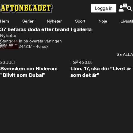
Logga in
Hem
Serier
Nyheter
Sport
Nöje
Livsstil
37 befaras döda efter brand i galleria
Nyheter
Stängdes in på översta våningen
Se mer
Nyheter
•
24.12.17
•
46 sek
SE ALLA
23 JULI
1:42
I GÅR 20:08
Svensken om Rivieran:
Linn, 17, ska dö: ”Livet är
"Blivit som Dubai"
som det är”