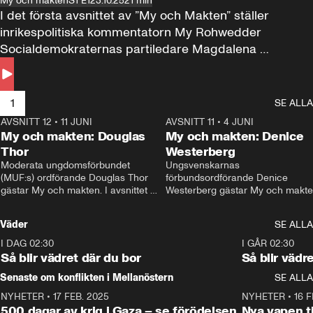
My och makten
S1 E1
23.10.25
21 min
I det första avsnittet av ”My och Makten” ställer 
inrikespolitiska kommentatorn My Rohwedder 
Socialdemokraternas partiledare Magdalena 
Andersson till svars.
1
SE ALLA
AVSNITT 12
•
11 JUNI
26:27
AVSNITT 11
•
4 JUNI
2
My och makten: Douglas
My och makten: Denice
Thor
Westerberg
Moderata ungdomsförbundet 
Ungsvenskarnas 
(MUF:s) ordförande Douglas Thor 
förbundsordförande Denice 
gästar My och makten. I avsnittet 
Westerberg gästar My och makten.
diskuteras tonårsutvisningarna och 
avsnittet diskuteras migrationsfrå
hur Moderaterna ska locka väljare till 
och hur SD ska locka kvinnliga 
Väder
SE ALLA
valet i höst. 
väljare. 
I DAG 02:30
1:06
I GÅR 02:30
Så blir vädret där du bor
Så blir vädr
Senaste om konflikten i Mellanöstern
SE ALLA
NYHETER
•
17 FEB. 2025
0:45
NYHETER
•
16 F
500 dagar av krig i Gaza – se förödelsen
Nya vapen ti