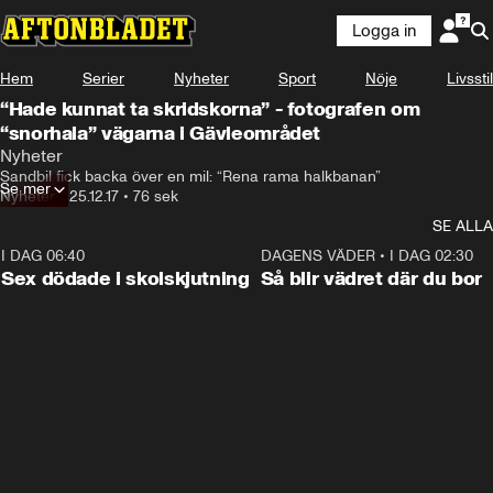
Logga in
Hem
Serier
Nyheter
Sport
Nöje
Livsstil
“Hade kunnat ta skridskorna” - fotografen om
“snorhala” vägarna i Gävleområdet
Nyheter
Sandbil fick backa över en mil: “Rena rama halkbanan”
Se mer
Nyheter
•
25.12.17
•
76 sek
SE ALLA
I DAG 06:40
0:35
DAGENS VÄDER
•
I DAG 02:30
Sex dödade i skolskjutning
Så blir vädret där du bor