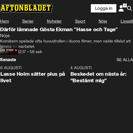
Logga in
Hem
Serier
Nyheter
Sport
Nöje
Livsstil
Därför lämnade Gösta Ekman "Hasse och Tage"
Nöje
Komikern spelade ofta huvudrollen i duons filmer, men valde tillslut att 
lämna samarbetet.
Se mer
Nöje
•
25.12.17
•
58 sek
Senaste
SE ALLA
6 AUGUSTI
1:04
4 AUGUSTI
Lasse Holm sätter plus på
Beskedet om nästa år:
livet
”Bestämt mig”