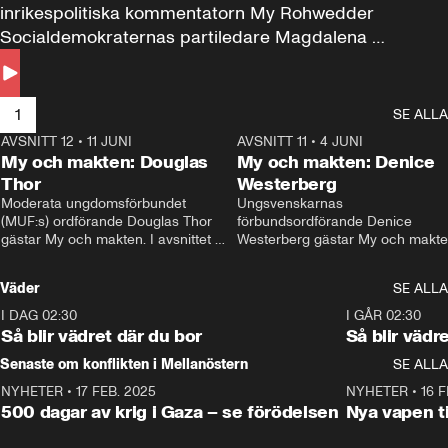
inrikespolitiska kommentatorn My Rohwedder 
Socialdemokraternas partiledare Magdalena 
Andersson till svars.
1
SE ALLA
AVSNITT 12
•
11 JUNI
26:27
AVSNITT 11
•
4 JUNI
2
My och makten: Douglas
My och makten: Denice
Thor
Westerberg
Moderata ungdomsförbundet 
Ungsvenskarnas 
(MUF:s) ordförande Douglas Thor 
förbundsordförande Denice 
gästar My och makten. I avsnittet 
Westerberg gästar My och makten.
diskuteras tonårsutvisningarna och 
avsnittet diskuteras migrationsfrå
hur Moderaterna ska locka väljare till 
och hur SD ska locka kvinnliga 
Väder
SE ALLA
valet i höst. 
väljare. 
I DAG 02:30
1:06
I GÅR 02:30
Så blir vädret där du bor
Så blir vädr
Senaste om konflikten i Mellanöstern
SE ALLA
NYHETER
•
17 FEB. 2025
0:45
NYHETER
•
16 F
500 dagar av krig i Gaza – se förödelsen
Nya vapen ti