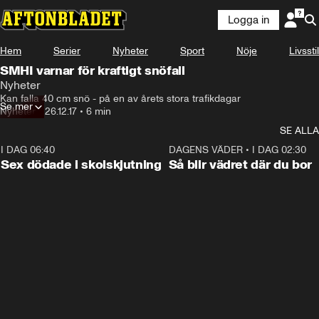
Logga in
Hem
Serier
Nyheter
Sport
Nöje
Livsstil
SMHI varnar för kraftigt snöfall
Nyheter
Kan falla 40 cm snö - på en av årets stora trafikdagar
Se mer
Nyheter
•
26.12.17
•
6 min
SE ALLA
I DAG 06:40
0:47
DAGENS VÄDER
•
I DAG 02:30
Sex dödade i skolskjutning
Så blir vädret där du bor