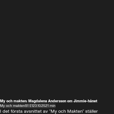
My och makten: Magdalena Andersson om Jimmie-hånet
My och makten
S1 E1
23.10.25
21 min
I det första avsnittet av ”My och Makten” ställer 