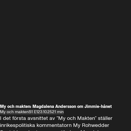
My och makten: Magdalena Andersson om Jimmie-hånet
My och makten
S1 E1
23.10.25
21 min
I det första avsnittet av ”My och Makten” ställer 
inrikespolitiska kommentatorn My Rohwedder 