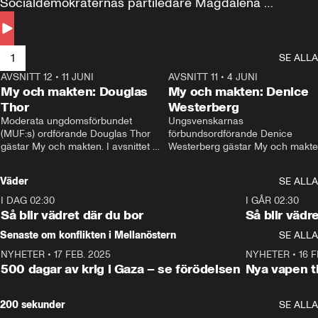
Socialdemokraternas partiledare Magdalena 
Andersson till svars.
1
SE ALLA
AVSNITT 12
•
11 JUNI
26:27
AVSNITT 11
•
4 JUNI
2
My och makten: Douglas
My och makten: Denice
Thor
Westerberg
Moderata ungdomsförbundet 
Ungsvenskarnas 
(MUF:s) ordförande Douglas Thor 
förbundsordförande Denice 
gästar My och makten. I avsnittet 
Westerberg gästar My och makten.
diskuteras tonårsutvisningarna och 
avsnittet diskuteras migrationsfrå
hur Moderaterna ska locka väljare till 
och hur SD ska locka kvinnliga 
Väder
SE ALLA
valet i höst. 
väljare. 
I DAG 02:30
1:06
I GÅR 02:30
Så blir vädret där du bor
Så blir vädr
Senaste om konflikten i Mellanöstern
SE ALLA
NYHETER
•
17 FEB. 2025
0:45
NYHETER
•
16 F
500 dagar av krig i Gaza – se förödelsen
Nya vapen ti
200 sekunder
SE ALLA