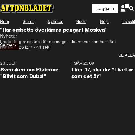
Logga in
Hem
Serier
Nyheter
Sport
Nöje
Livsstil
"Har ombetts överlämna pengar i Moskva"
Nyheter
Frode Berg misstänks för spionage - det menar han har hänt
Se mer
Nyheter
•
26.12.17
•
44 sek
SE ALLA
23 JULI
1:42
I GÅR 20:08
Svensken om Rivieran:
Linn, 17, ska dö: ”Livet är
"Blivit som Dubai"
som det är”