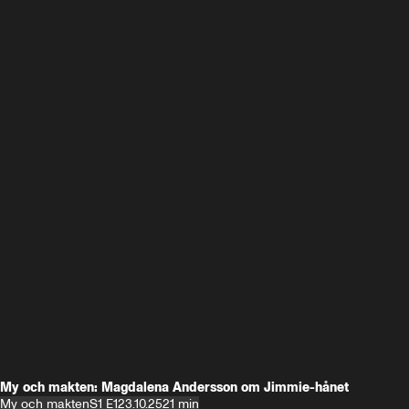
My och makten: Magdalena Andersson om Jimmie-hånet
My och makten
S1 E1
23.10.25
21 min