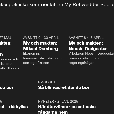
r inrikespolitiska kommentatorn My Rohwedder Soci
27 MAJ
3:51
AVSNITT 9
•
30 APRIL
24:00
AVSNITT 8
•
16 APRIL
25:1
kten:
My och makten:
My och makten:
Mikael Damberg
Nooshi Dadgostar
on
Ekonomin, 
V-ledaren Nooshi Dadgostar
finansministerrollen och 
pressas internt om 
onomin och 
demografikrisen. 
regeringsfrågan.

lisabeth 
Oppositionen ställs till svars 
I Aftonbladets 
ls till svars 
när Socialdemokraternas 
partiledarutfrågning ”My 
stern gästar 
Mikael Damberg gästar My 
och Makten” sätter hon ner 
My och Makten. 
och Makten. 
foten mot kritikerna:

1:06
5 AUGUSTI
1:0
– Vi ställer upp i val. Ska vi 
 du bor
Så blir vädret där du bor
vara med så sitter vi förstås 
25
1:22
NYHETER
•
21 JAN. 2025
0:5
ael – då hyllas
Här återvänder palestinska
fångarna hem