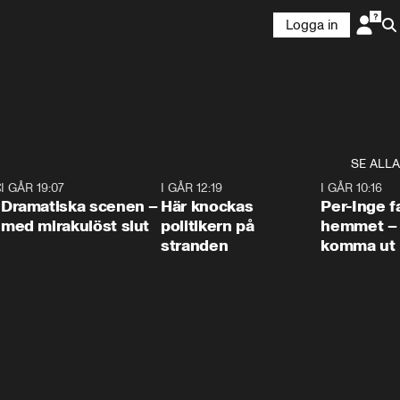
Logga in
SE ALLA
:30
6
I GÅR 19:07
0:42
I GÅR 12:19
0:45
I GÅR 10:16
Dramatiska scenen –
Här knockas
Per-Inge fa
med mirakulöst slut
politikern på
hemmet – 
stranden
komma ut