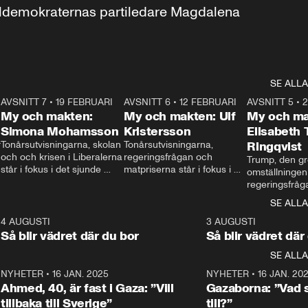
aldemokraternas partiledare Magdalena 
SE ALLA
7
AVSNITT 7
•
19 FEBRUARI
24:30
AVSNITT 6
•
12 FEBRUARI
27:30
AVSNITT 5
•
My och makten:
My och makten: Ulf
My och ma
Simona Mohamsson
Kristersson
Elisabeth
 
Tonårsutvisningarna, skolan 
Tonårsutvisningarna, 
Ringqvist
och och krisen i Liberalerna 
regeringsfrågan och 
Trump, den gr
står i fokus i det sjunde 
matpriserna står i fokus i 
omställningen
avsnittet av ”My och 
det sjätte avsnittet av ”My 
regeringsfråga
makten”. Se när 
och makten”. Se när 
centrum i det 
SE ALLA
Aftonbladets inrikespolitiska 
Aftonbladets inrikespolitiska 
avsnittet av ”
kommentator My 
kommentator My 
6
4 AUGUSTI
1:06
3 AUGUSTI
Makten”. Se nä
Rohwedder ställer 
Rohwedder ställer 
Så blir vädret där du bor
Så blir vädret där
Aftonbladets in
utbildnings- och 
statsminister Ulf Kristersson 
kommentator 
SE ALLA
integrationsminister Simona 
till svars.
Rohwedder stäl
Mohamsson till svars.
Centerpartiets
2
NYHETER
•
16 JAN. 2025
1:01
NYHETER
•
16 JAN. 20
Thand Ring till
Ahmed, 40, är fast i Gaza: ”Vill
Gazaborna: ”Vad s
tillbaka till Sverige”
till?”