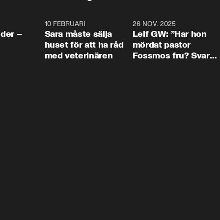
4:24
10 FEBRUARI
4:13
26 NOV. 2025
8:1
der –
Sara måste sälja
Leif GW: ”Har hon
huset för att ha råd
mördat pastor
med veterinären
Fossmos fru? Svar
nej.”