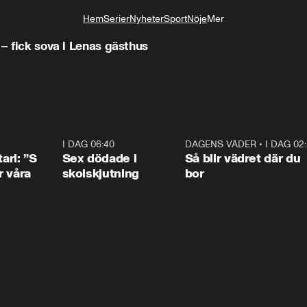
Hem
Serier
Nyheter
Sport
Nöje
Mer
Livsstil
 – fick sova i Lenas gästhus
1:36
I DAG 06:40
0:47
DAGENS VÄDER
•
I DAG 02
1:0
ari: ”S
Sex dödade i
Så blir vädret där du
r våra
skolskjutning
bor