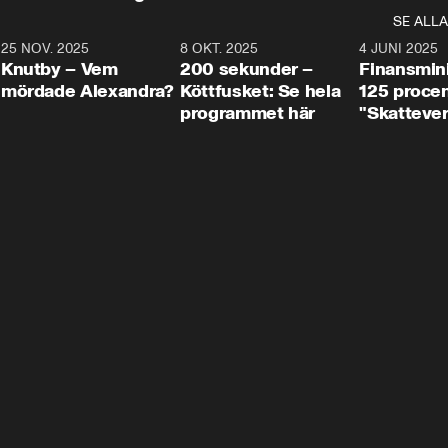
SE ALLA
3
25 NOV. 2025
31:05
8 OKT. 2025
4:29
4 JUNI 2025
Knutby – Vem
200 sekunder –
Finansmin
mördade Alexandra?
Köttfusket: Se hela
125 procent
programmet här
"Skattever
viktig uppg