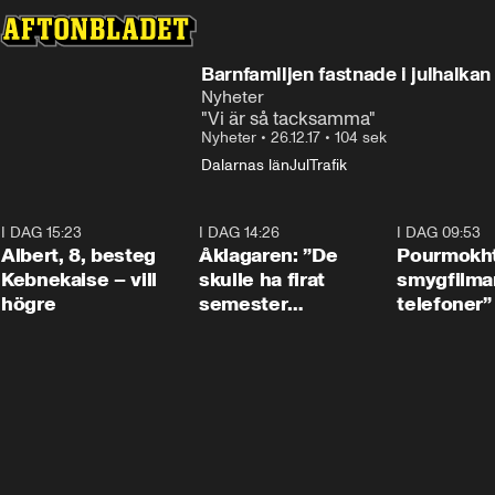
Barnfamiljen fastnade i julhalkan
Nyheter
"Vi är så tacksamma"
Nyheter
•
26.12.17
•
104 sek
Dalarnas län
Jul
Trafik
I DAG 15:23
0:54
I DAG 14:26
1:54
I DAG 09:53
Albert, 8, besteg
Åklagaren: ”De
Pourmokht
Kebnekaise – vill
skulle ha firat
smygfilma
högre
semester
telefoner”
tillsammans”