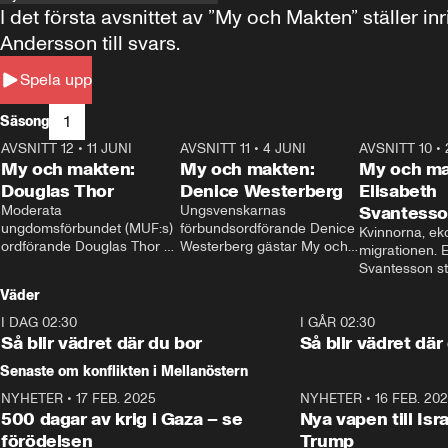
I det första avsnittet av ”My och Makten” ställe
Andersson till svars.
Spela upp
1
Säsong
AVSNITT 12
•
11 JUNI
26:27
AVSNITT 11
•
4 JUNI
23:40
AVSNITT 10
•
My och makten:
My och makten:
My och ma
Douglas Thor
Denice Westerberg
Elisabeth
Moderata 
Ungsvenskarnas 
Svantess
ungdomsförbundet (MUF:s) 
förbundsordförande Denice 
Kvinnorna, ek
ordförande Douglas Thor 
Westerberg gästar My och 
migrationen. E
gästar My och makten. I 
makten. I avsnittet 
Svantesson stäl
avsnittet diskuteras 
diskuteras migrationsfrågan 
när finansmini
Väder
tonårsutvisningarna och hur 
och hur SD ska locka 
Moderaterna ska locka 
kvinnliga väljare. 
I DAG 02:30
1:06
I GÅR 02:30
väljare till valet i höst. 
Så blir vädret där du bor
Så blir vädret där
Senaste om konflikten i Mellanöstern
NYHETER
•
17 FEB. 2025
0:45
NYHETER
•
16 FEB. 20
500 dagar av krig i Gaza – se
Nya vapen till Isr
förödelsen
Trump