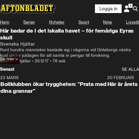
Logga in
Hem
Serier
Nyheter
Sport
Nöje
Livsstil
Här badar de i det iskalla havet – för femåriga Eyras
skull
Svenska Hjältar
Runt hundra människor kastade sig i vågorna vid Göteborgs västra 
kust under juldagen för att samla in pengar till forskning.
Se mer
Svenska Hjältar
•
26.12.17
•
78 sek
Senast
SE ALLA
23 MARS
1:27
20 FEBRUARI
Bollklubben ökar tryggheten: "Prata med
Här är årets
dina grannar"