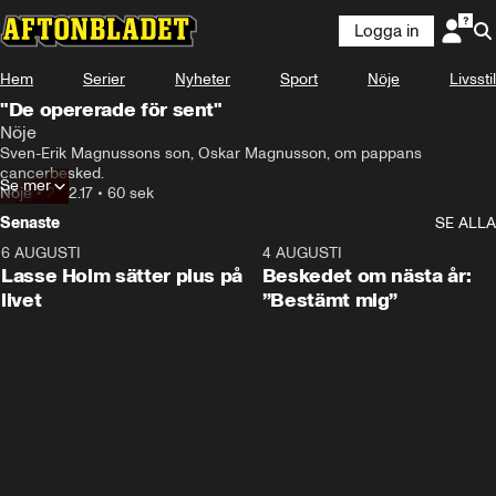
Logga in
Hem
Serier
Nyheter
Sport
Nöje
Livsstil
"De opererade för sent"
Nöje
Sven-Erik Magnussons son, Oskar Magnusson, om pappans 
cancerbesked.
Se mer
Nöje
•
27.12.17
•
60 sek
Senaste
SE ALLA
6 AUGUSTI
1:04
4 AUGUSTI
Lasse Holm sätter plus på
Beskedet om nästa år:
livet
”Bestämt mig”