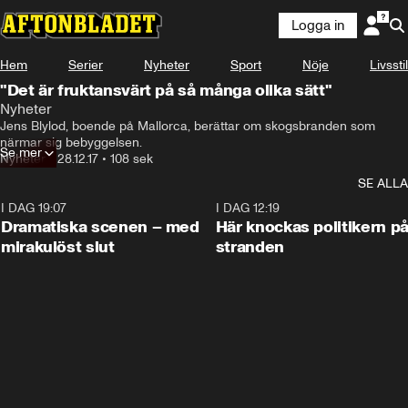
Logga in
Hem
Serier
Nyheter
Sport
Nöje
Livsstil
"Det är fruktansvärt på så många olika sätt"
Nyheter
Jens Blylod, boende på Mallorca, berättar om skogsbranden som 
närmar sig bebyggelsen.
Se mer
Nyheter
•
28.12.17
•
108 sek
SE ALLA
I DAG 19:07
0:42
I DAG 12:19
Dramatiska scenen – med
Här knockas politikern p
mirakulöst slut
stranden