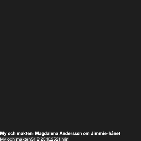
My och makten: Magdalena Andersson om Jimmie-hånet
My och makten
S1 E1
23.10.25
21 min