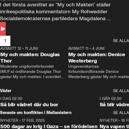
I det första avsnittet av ”My och Makten” ställer 
inrikespolitiska kommentatorn My Rohwedder 
Socialdemokraternas partiledare Magdalena 
Andersson till svars.
1
SE ALLA
AVSNITT 12
•
11 JUNI
26:27
AVSNITT 11
•
4 JUNI
2
My och makten: Douglas
My och makten: Denice
Thor
Westerberg
Moderata ungdomsförbundet 
Ungsvenskarnas 
(MUF:s) ordförande Douglas Thor 
förbundsordförande Denice 
gästar My och makten. I avsnittet 
Westerberg gästar My och makten.
diskuteras tonårsutvisningarna och 
avsnittet diskuteras migrationsfrå
hur Moderaterna ska locka väljare till 
och hur SD ska locka kvinnliga 
Väder
SE ALLA
valet i höst. 
väljare. 
I DAG 02:30
1:06
I GÅR 02:30
Så blir vädret där du bor
Så blir vädr
Senaste om konflikten i Mellanöstern
SE ALLA
NYHETER
•
17 FEB. 2025
0:45
NYHETER
•
16 F
500 dagar av krig i Gaza – se förödelsen
Nya vapen ti