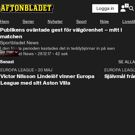
Logga in
Hem
Serier
Nyheter
Sport
Nöje
Livsstil
Publikens oväntade gest för välgörenhet – mitt i
matchen
Sportbladet News
I den första perioden kastades det in teddybjörnar in på isen
Se mer
Sportbladet News
•
28.12.17
•
42 sek
Senast
SE ALLA
EUROPA LEAGUE
•
20 MAJ
1:32
EUROPA LEAG
Victor Nilsson Lindelöf vinner Europa
Självmål frå
League med sitt Aston Villa