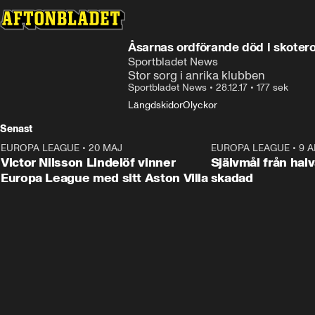
Åsarnas ordförande död i skoter
Sportbladet News
Stor sorg i anrika klubben
Sportbladet News
•
28.12.17
•
177 sek
Längdskidor
Olyckor
Senast
EUROPA LEAGUE
•
20 MAJ
1:32
EUROPA LEAGUE
•
9 A
Victor Nilsson Lindelöf vinner
Självmål från hal
Europa League med sitt Aston Villa
skadad