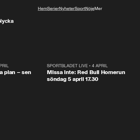
Hem
Serier
Nyheter
Sport
Nöje
Mer
Livsstil
olycka
PRIL
1:03
SPORTBLADET LIVE
•
4 APRIL
1:0
va plan – sen
Missa inte: Red Bull Homerun
söndag 5 april 17.30