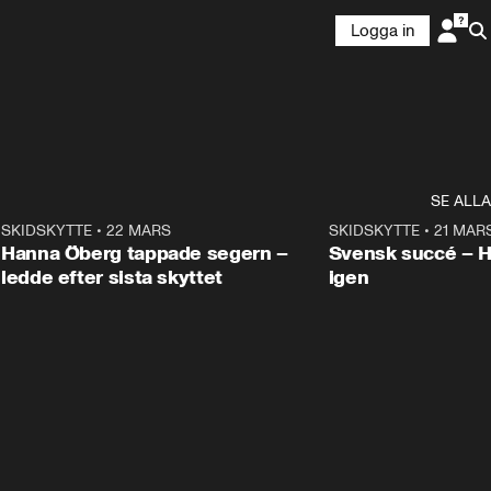
Logga in
SE ALLA
9
SKIDSKYTTE
•
22 MARS
0:55
SKIDSKYTTE
•
21 MAR
Hanna Öberg tappade segern –
Svensk succé – 
ledde efter sista skyttet
igen