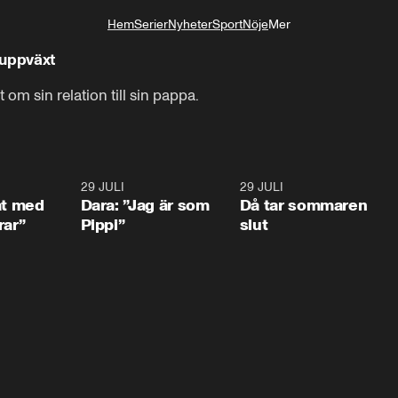
Hem
Serier
Nyheter
Sport
Nöje
Mer
Livsstil
 uppväxt
om sin relation till sin pappa.
1:02
29 JULI
0:41
29 JULI
0:3
at med
Dara: ”Jag är som
Då tar sommaren
rar”
Pippi”
slut