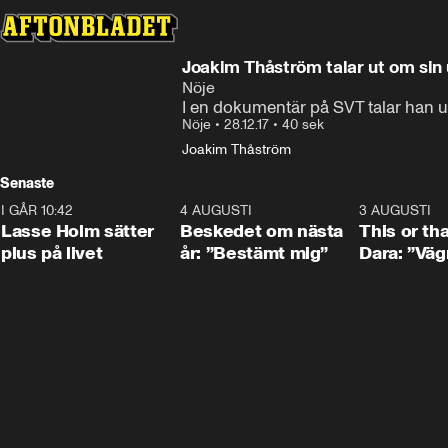
Joakim Thåström talar ut om sin
Nöje
I en dokumentär på SVT talar han ut 
Nöje
•
28.12.17
•
40 sek
Joakim Thåström
Senaste
I GÅR 10:42
1:04
4 AUGUSTI
0:24
3 AUGUSTI
Lasse Holm sätter
Beskedet om nästa
This or th
plus på livet
år: ”Bestämt mig”
Dara: ”Väg