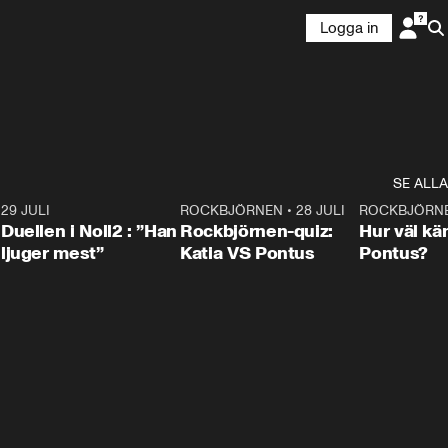
Logga in
SE ALLA
9
29 JULI
0:47
ROCKBJÖRNEN
•
28 JULI
0:15
ROCKBJÖRN
Duellen i Noll2 : ”Han
Rockbjörnen-quiz:
Hur väl kä
ljuger mest”
Katia VS Pontus
Pontus?