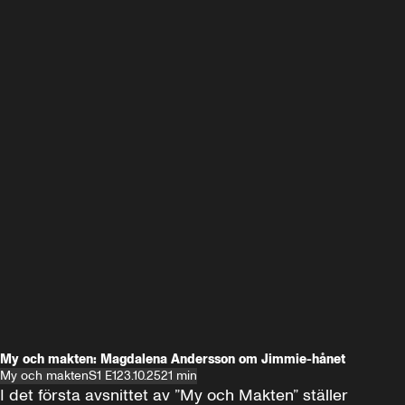
My och makten: Magdalena Andersson om Jimmie-hånet
My och makten
S1 E1
23.10.25
21 min
I det första avsnittet av ”My och Makten” ställer 