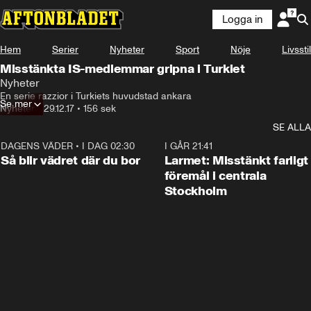
Logga in
Hem
Serier
Nyheter
Sport
Nöje
Livsstil
Misstänkta IS-medlemmar gripna i Turkiet
Nyheter
En serie razzior i Turkiets huvudstad ankara
Se mer
Nyheter
•
29.12.17
•
156 sek
SE ALLA
DAGENS VÄDER
•
I DAG 02:30
1:06
I GÅR 21:41
Så blir vädret där du bor
Larmet: Misstänkt farligt
föremål i centrala
Stockholm