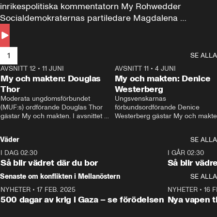
inrikespolitiska kommentatorn My Rohwedder 
Socialdemokraternas partiledare Magdalena 
Andersson till svars.
1
SE ALLA
AVSNITT 12
•
11 JUNI
26:27
AVSNITT 11
•
4 JUNI
2
My och makten: Douglas
My och makten: Denice
Thor
Westerberg
Moderata ungdomsförbundet 
Ungsvenskarnas 
(MUF:s) ordförande Douglas Thor 
förbundsordförande Denice 
gästar My och makten. I avsnittet 
Westerberg gästar My och makten.
diskuteras tonårsutvisningarna och 
avsnittet diskuteras migrationsfrå
hur Moderaterna ska locka väljare till 
och hur SD ska locka kvinnliga 
Väder
SE ALLA
valet i höst. 
väljare. 
I DAG 02:30
1:06
I GÅR 02:30
Så blir vädret där du bor
Så blir vädr
Senaste om konflikten i Mellanöstern
SE ALLA
NYHETER
•
17 FEB. 2025
0:45
NYHETER
•
16 F
500 dagar av krig i Gaza – se förödelsen
Nya vapen ti