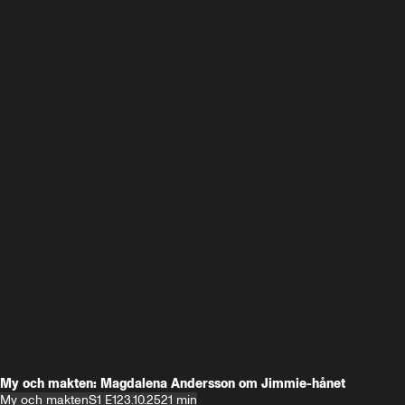
My och makten: Magdalena Andersson om Jimmie-hånet
My och makten
S1 E1
23.10.25
21 min