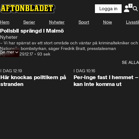
Logga in
Hem
Serier
Nyheter
Sport
Nöje
Livsstil
Polisbil sprängd i Malmö
Nyheter
– Vi har spärrat av ett stort område och väntar på kriminaltekniker och 
Nationella bombstyrkan, säger Fredrik Bratt, presstalesman
Se mer
Nyheter
•
29.12.17
•
93 sek
SE ALLA
I DAG 12:19
0:45
I DAG 10:16
Här knockas politikern på
Per-Inge fast i hemmet –
stranden
kan inte komma ut