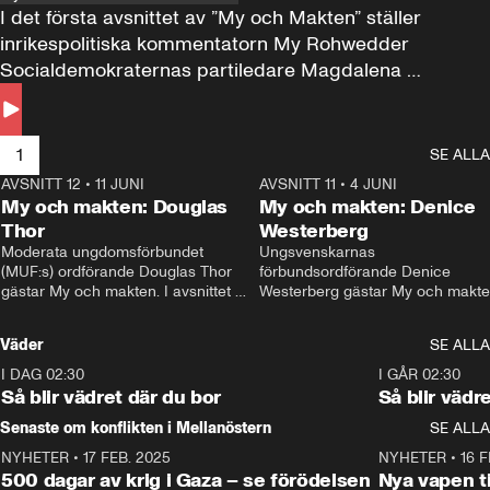
I det första avsnittet av ”My och Makten” ställer 
inrikespolitiska kommentatorn My Rohwedder 
Socialdemokraternas partiledare Magdalena 
Andersson till svars.
1
SE ALLA
AVSNITT 12
•
11 JUNI
26:27
AVSNITT 11
•
4 JUNI
2
My och makten: Douglas
My och makten: Denice
Thor
Westerberg
Moderata ungdomsförbundet 
Ungsvenskarnas 
(MUF:s) ordförande Douglas Thor 
förbundsordförande Denice 
gästar My och makten. I avsnittet 
Westerberg gästar My och makten.
diskuteras tonårsutvisningarna och 
avsnittet diskuteras migrationsfrå
hur Moderaterna ska locka väljare till 
och hur SD ska locka kvinnliga 
Väder
SE ALLA
valet i höst. 
väljare. 
I DAG 02:30
1:06
I GÅR 02:30
Så blir vädret där du bor
Så blir vädr
Senaste om konflikten i Mellanöstern
SE ALLA
NYHETER
•
17 FEB. 2025
0:45
NYHETER
•
16 F
500 dagar av krig i Gaza – se förödelsen
Nya vapen ti