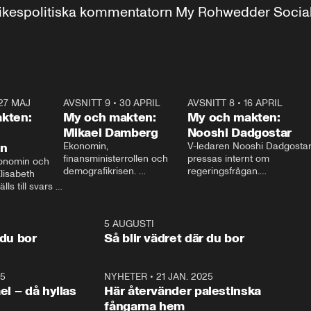
r inrikespolitiska kommentatorn My Rohwedder Soci
27 MAJ
3:51
AVSNITT 9
•
30 APRIL
24:00
AVSNITT 8
•
16 APRIL
25:1
kten:
My och makten:
My och makten:
Mikael Damberg
Nooshi Dadgostar
on
Ekonomin, 
V-ledaren Nooshi Dadgostar
finansministerrollen och 
pressas internt om 
onomin och 
demografikrisen. 
regeringsfrågan.

lisabeth 
Oppositionen ställs till svars 
I Aftonbladets 
ls till svars 
när Socialdemokraternas 
partiledarutfrågning ”My 
stern gästar 
Mikael Damberg gästar My 
och Makten” sätter hon ner 
My och Makten. 
och Makten. 
foten mot kritikerna:

1:06
5 AUGUSTI
1:0
– Vi ställer upp i val. Ska vi 
 du bor
Så blir vädret där du bor
vara med så sitter vi förstås 
25
1:22
NYHETER
•
21 JAN. 2025
0:5
ael – då hyllas
Här återvänder palestinska
fångarna hem