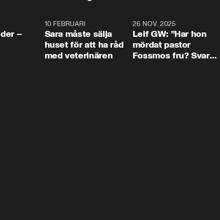
4:24
10 FEBRUARI
4:13
26 NOV. 2025
8:1
der –
Sara måste sälja
Leif GW: ”Har hon
huset för att ha råd
mördat pastor
med veterinären
Fossmos fru? Svar
nej.”