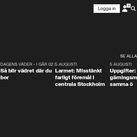
Logga in
SE ALLA
1
DAGENS VÄDER
•
I GÅR 02:30
1:06
5 AUGUSTI
0:35
5 AUGUSTI
Så blir vädret där du
Larmet: Misstänkt
Uppgifter:
bor
farligt föremål i
gärningsm
centrala Stockholm
samma ö