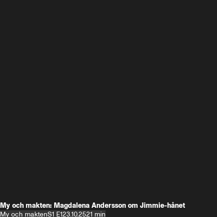
My och makten: Magdalena Andersson om Jimmie-hånet
My och makten
S1 E1
23.10.25
21 min