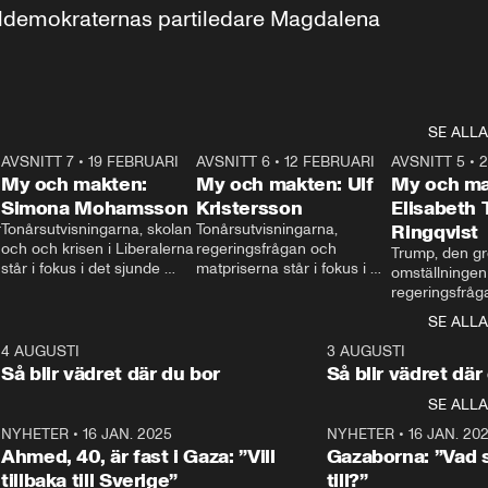
aldemokraternas partiledare Magdalena 
SE ALLA
7
AVSNITT 7
•
19 FEBRUARI
24:30
AVSNITT 6
•
12 FEBRUARI
27:30
AVSNITT 5
•
My och makten:
My och makten: Ulf
My och ma
Simona Mohamsson
Kristersson
Elisabeth
 
Tonårsutvisningarna, skolan 
Tonårsutvisningarna, 
Ringqvist
och och krisen i Liberalerna 
regeringsfrågan och 
Trump, den gr
står i fokus i det sjunde 
matpriserna står i fokus i 
omställningen
avsnittet av ”My och 
det sjätte avsnittet av ”My 
regeringsfråga
makten”. Se när 
och makten”. Se när 
centrum i det 
SE ALLA
Aftonbladets inrikespolitiska 
Aftonbladets inrikespolitiska 
avsnittet av ”
kommentator My 
kommentator My 
6
4 AUGUSTI
1:06
3 AUGUSTI
Makten”. Se nä
Rohwedder ställer 
Rohwedder ställer 
Så blir vädret där du bor
Så blir vädret där
Aftonbladets in
utbildnings- och 
statsminister Ulf Kristersson 
kommentator 
SE ALLA
integrationsminister Simona 
till svars.
Rohwedder stäl
Mohamsson till svars.
Centerpartiets
2
NYHETER
•
16 JAN. 2025
1:01
NYHETER
•
16 JAN. 20
Thand Ring till
Ahmed, 40, är fast i Gaza: ”Vill
Gazaborna: ”Vad s
tillbaka till Sverige”
till?”