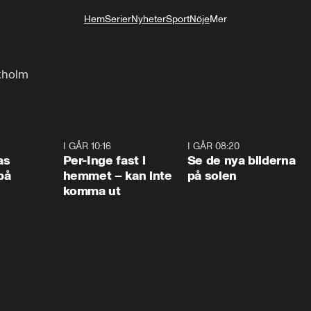
Hem
Serier
Nyheter
Sport
Nöje
Mer
Livsstil
ckholm
0:45
I GÅR 10:16
1:26
I GÅR 08:20
0:3
as
Per-Inge fast i
Se de nya bilderna
på
hemmet – kan inte
på solen
komma ut