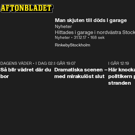
Man skjuten till döds i garage
Nyheter
Hittades i garage i nordvästra Sto
Nyheter
•
31.12.17
•
168 sek
Rinkeby
Stockholm
DAGENS VÄDER
•
I DAG 02:30
1:06
I GÅR 19:07
0:42
I GÅR 12:19
Så blir vädret där du
Dramatiska scenen –
Här knock
bor
med mirakulöst slut
politikern 
stranden