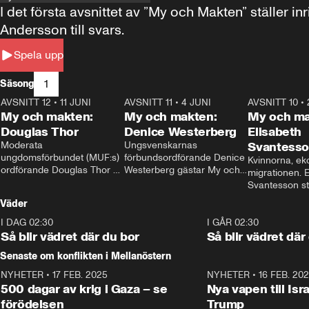
I det första avsnittet av ”My och Makten” ställe
Andersson till svars.
Spela upp
1
Säsong
AVSNITT 12
•
11 JUNI
26:27
AVSNITT 11
•
4 JUNI
23:40
AVSNITT 10
•
My och makten:
My och makten:
My och ma
Douglas Thor
Denice Westerberg
Elisabeth
Moderata 
Ungsvenskarnas 
Svantess
ungdomsförbundet (MUF:s) 
förbundsordförande Denice 
Kvinnorna, ek
ordförande Douglas Thor 
Westerberg gästar My och 
migrationen. E
gästar My och makten. I 
makten. I avsnittet 
Svantesson stäl
avsnittet diskuteras 
diskuteras migrationsfrågan 
när finansmini
Väder
tonårsutvisningarna och hur 
och hur SD ska locka 
Moderaterna ska locka 
kvinnliga väljare. 
I DAG 02:30
1:06
I GÅR 02:30
väljare till valet i höst. 
Så blir vädret där du bor
Så blir vädret där
Senaste om konflikten i Mellanöstern
NYHETER
•
17 FEB. 2025
0:45
NYHETER
•
16 FEB. 20
500 dagar av krig i Gaza – se
Nya vapen till Isr
förödelsen
Trump