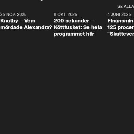
SE ALLA
3
25 NOV. 2025
31:05
8 OKT. 2025
4:29
4 JUNI 2025
Knutby – Vem
200 sekunder –
Finansmin
mördade Alexandra?
Köttfusket: Se hela
125 procent
programmet här
"Skattever
viktig uppg