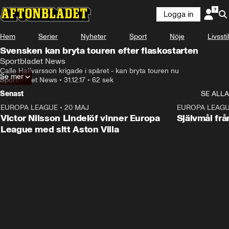
Logga in
Hem
Serier
Nyheter
Sport
Nöje
Livsstil
Svensken kan bryta touren efter fiaskostarten
Sportbladet News
Calle Halfvarsson krigade i spåret - kan bryta touren nu
Se mer
Sportbladet News
•
31.12.17
•
62 sek
Senast
SE ALLA
EUROPA LEAGUE
•
20 MAJ
1:32
EUROPA LEAG
Victor Nilsson Lindelöf vinner Europa
Självmål frå
League med sitt Aston Villa