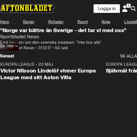
Logga in
Hem
Serier
Nyheter
Sport
Nöje
Livsstil
”Norge var bättre än Sverige - det tar vi med oss”
Sportbladet News
Emil Iversen om den svenska insatsen: ”Inte bra alls”
Se mer
Sportbladet News
•
31.12.17
•
64 sek
Senast
SE ALLA
EUROPA LEAGUE
•
20 MAJ
1:32
EUROPA LEAG
Victor Nilsson Lindelöf vinner Europa
Självmål frå
League med sitt Aston Villa