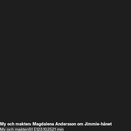
My och makten: Magdalena Andersson om Jimmie-hånet
My och makten
S1 E1
23.10.25
21 min