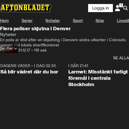
Logga in
Hem
Serier
Nyheter
Sport
Nöje
Livsstil
Flera poliser skjutna i Denver
Nyheter
En polis är död efter en skjutning i Denvers södra utkanter i Colorado, 
uppger det lokala sheriffkontoret
Se mer
Nyheter
•
31.12.17
•
118 sek
SE ALLA
DAGENS VÄDER
•
I DAG 02:30
1:06
I GÅR 21:41
Så blir vädret där du bor
Larmet: Misstänkt farligt
föremål i centrala
Stockholm