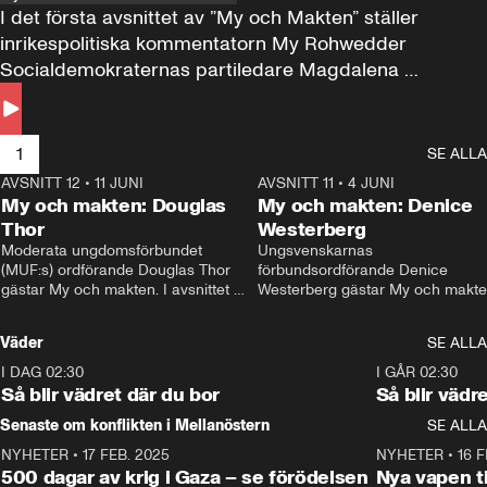
I det första avsnittet av ”My och Makten” ställer 
inrikespolitiska kommentatorn My Rohwedder 
Socialdemokraternas partiledare Magdalena 
Andersson till svars.
1
SE ALLA
AVSNITT 12
•
11 JUNI
26:27
AVSNITT 11
•
4 JUNI
2
My och makten: Douglas
My och makten: Denice
Thor
Westerberg
Moderata ungdomsförbundet 
Ungsvenskarnas 
(MUF:s) ordförande Douglas Thor 
förbundsordförande Denice 
gästar My och makten. I avsnittet 
Westerberg gästar My och makten.
diskuteras tonårsutvisningarna och 
avsnittet diskuteras migrationsfrå
hur Moderaterna ska locka väljare till 
och hur SD ska locka kvinnliga 
Väder
SE ALLA
valet i höst. 
väljare. 
I DAG 02:30
1:06
I GÅR 02:30
Så blir vädret där du bor
Så blir vädr
Senaste om konflikten i Mellanöstern
SE ALLA
NYHETER
•
17 FEB. 2025
0:45
NYHETER
•
16 F
500 dagar av krig i Gaza – se förödelsen
Nya vapen ti