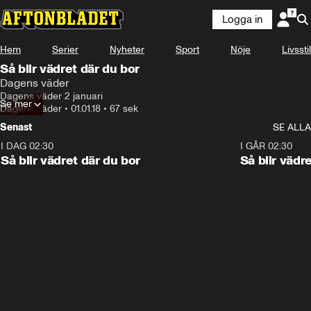
Logga in
Hem
Serier
Nyheter
Sport
Nöje
Livsstil
Så blir vädret där du bor
Dagens väder
Dagens väder 2 januari
Se mer
Dagens väder
•
01.01.18
•
67 sek
Senast
SE ALLA
I DAG 02:30
1:06
I GÅR 02:30
Så blir vädret där du bor
Så blir vädr