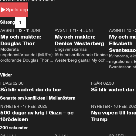
Spela upp
1
Säsong
AVSNITT 12
•
11 JUNI
26:27
AVSNITT 11
•
4 JUNI
23:40
AVSNITT 10
•
My och makten:
My och makten:
My och ma
Douglas Thor
Denice Westerberg
Elisabeth
Moderata 
Ungsvenskarnas 
Svantess
ungdomsförbundet (MUF:s) 
förbundsordförande Denice 
Kvinnorna, ek
ordförande Douglas Thor 
Westerberg gästar My och 
migrationen. E
gästar My och makten. I 
makten. I avsnittet 
Svantesson stäl
avsnittet diskuteras 
diskuteras migrationsfrågan 
när finansmini
Väder
tonårsutvisningarna och hur 
och hur SD ska locka 
Moderaterna ska locka 
kvinnliga väljare. 
I DAG 02:30
1:06
I GÅR 02:30
väljare till valet i höst. 
Så blir vädret där du bor
Så blir vädret där
Senaste om konflikten i Mellanöstern
NYHETER
•
17 FEB. 2025
0:45
NYHETER
•
16 FEB. 20
500 dagar av krig i Gaza – se
Nya vapen till Isr
förödelsen
Trump
200 sekunder