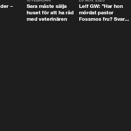
4:24
10 FEBRUARI
4:13
26 NOV. 2025
8:1
der –
Sara måste sälja
Leif GW: ”Har hon
huset för att ha råd
mördat pastor
med veterinären
Fossmos fru? Svar
nej.”