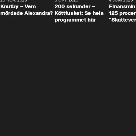
3
25 NOV. 2025
31:05
8 OKT. 2025
4:29
4 JUNI 2025
Knutby – Vem
200 sekunder –
Finansmin
mördade Alexandra?
Köttfusket: Se hela
125 procent
programmet här
"Skattever
viktig uppg