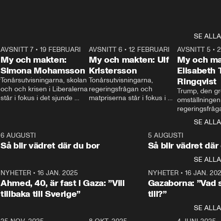
SE ALLA
7
AVSNITT 7
•
19 FEBRUARI
24:30
AVSNITT 6
•
12 FEBRUARI
27:30
AVSNITT 5
•
My och makten:
My och makten: Ulf
My och ma
Simona Mohamsson
Kristersson
Elisabeth
 
Tonårsutvisningarna, skolan 
Tonårsutvisningarna, 
Ringqvist
och och krisen i Liberalerna 
regeringsfrågan och 
Trump, den gr
står i fokus i det sjunde 
matpriserna står i fokus i 
omställningen
avsnittet av ”My och 
det sjätte avsnittet av ”My 
regeringsfråga
makten”. Se när 
och makten”. Se när 
centrum i det 
SE ALLA
Aftonbladets inrikespolitiska 
Aftonbladets inrikespolitiska 
avsnittet av ”
kommentator My 
kommentator My 
6
6 AUGUSTI
1:06
5 AUGUSTI
Makten”. Se nä
Rohwedder ställer 
Rohwedder ställer 
Så blir vädret där du bor
Så blir vädret där
Aftonbladets in
utbildnings- och 
statsminister Ulf Kristersson 
kommentator 
SE ALLA
integrationsminister Simona 
till svars.
Rohwedder stäl
Mohamsson till svars.
Centerpartiets
2
NYHETER
•
16 JAN. 2025
1:01
NYHETER
•
16 JAN. 20
Thand Ring till
Ahmed, 40, är fast i Gaza: ”Vill
Gazaborna: ”Vad s
tillbaka till Sverige”
till?”
SE ALLA