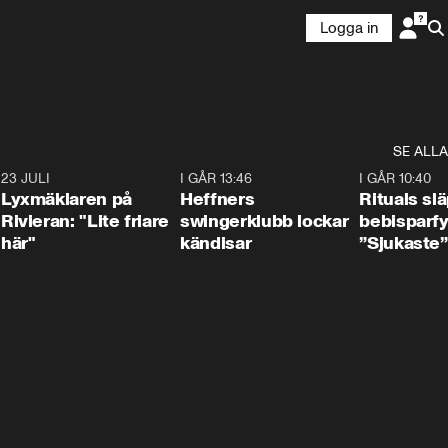
Logga in
SE ALLA
7
23 JULI
2:02
I GÅR 13:46
0:55
I GÅR 10:40
Lyxmäklaren på
Heffners
Rituals sl
Rivieran: "Lite friare
swingerklubb lockar
bebisparf
här"
kändisar
”Sjukaste”