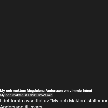
My och makten: Magdalena Andersson om Jimmie-hånet
My och makten
S1 E1
23.10.25
21 min
I det första avsnittet av ”My och Makten” ställe
Andersson till svars.