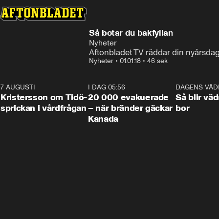
Så botar du bakfyllan
Nyheter
Aftonbladet TV räddar din nyårsda
Nyheter
•
01.01.18
•
46 sek
7 AUGUSTI
0:42
I DAG 05:56
0:38
DAGENS VÄD
Kristersson om Tidö-
20 000 evakuerade
Så blir väd
sprickan i vårdfrågan
– när bränder gäckar
bor
Kanada