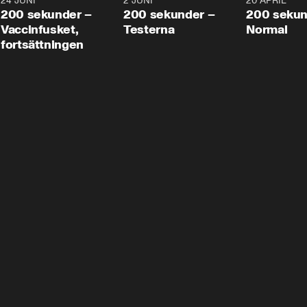
24 JUNI
5:00
2 JUNI
4:23
20 APRIL
200 sekunder –
200 sekunder –
200 sekun
Vaccinfusket,
Testerna
Normal
fortsättningen