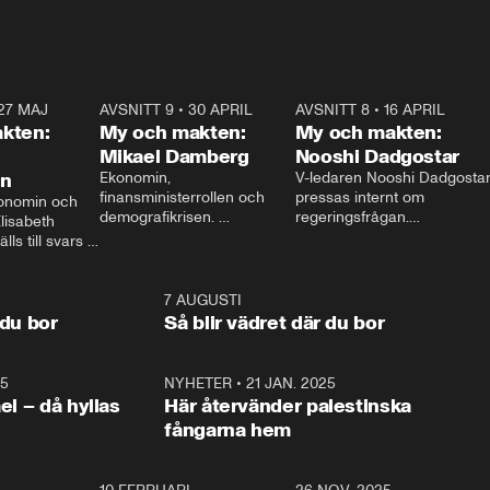
27 MAJ
3:51
AVSNITT 9
•
30 APRIL
24:00
AVSNITT 8
•
16 APRIL
25:1
kten:
My och makten:
My och makten:
Mikael Damberg
Nooshi Dadgostar
on
Ekonomin, 
V-ledaren Nooshi Dadgostar
finansministerrollen och 
pressas internt om 
onomin och 
demografikrisen. 
regeringsfrågan.

lisabeth 
Oppositionen ställs till svars 
I Aftonbladets 
ls till svars 
när Socialdemokraternas 
partiledarutfrågning ”My 
stern gästar 
Mikael Damberg gästar My 
och Makten” sätter hon ner 
My och Makten. 
och Makten. 
foten mot kritikerna:

1:06
7 AUGUSTI
1:0
– Vi ställer upp i val. Ska vi 
 du bor
Så blir vädret där du bor
vara med så sitter vi förstås 
25
1:22
NYHETER
•
21 JAN. 2025
0:5
ael – då hyllas
Här återvänder palestinska
fångarna hem