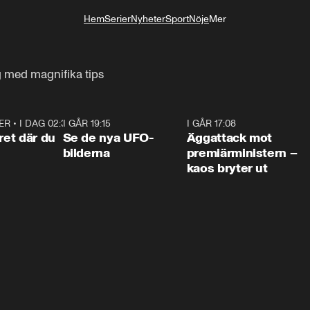
Hem
Serier
Nyheter
Sport
Nöje
Mer
Livsstil
g med magnifika tips
ER
•
I DAG 02:30
1:06
I GÅR 19:15
0:36
I GÅR 17:08
0:3
ret där du
Se de nya UFO-
Äggattack mot
bilderna
premiärministern –
kaos bryter ut