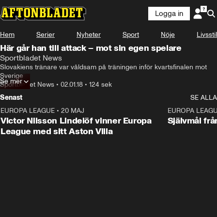
Logga in
Hem
Serier
Nyheter
Sport
Nöje
Livsstil
Här går han till attack – mot sin egen spelare
Sportbladet News
Slovakiens tränare var våldsam på träningen inför kvartsfinalen mot 
Sverige
Se mer
Sportbladet News
•
02.01.18
•
124 sek
Senast
SE ALLA
EUROPA LEAGUE
•
20 MAJ
1:32
EUROPA LEAG
Victor Nilsson Lindelöf vinner Europa
Självmål frå
League med sitt Aston Villa