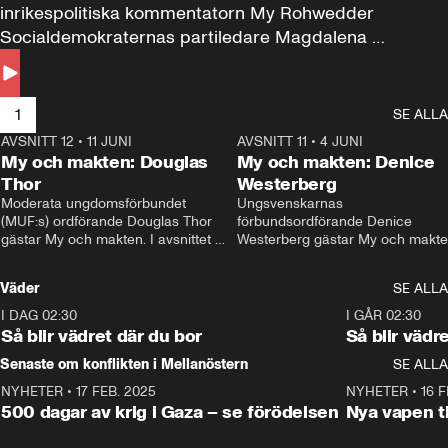
inrikespolitiska kommentatorn My Rohwedder 
Socialdemokraternas partiledare Magdalena 
Andersson till svars.
1
SE ALLA
AVSNITT 12
•
11 JUNI
26:27
AVSNITT 11
•
4 JUNI
2
My och makten: Douglas
My och makten: Denice
Thor
Westerberg
Moderata ungdomsförbundet 
Ungsvenskarnas 
(MUF:s) ordförande Douglas Thor 
förbundsordförande Denice 
gästar My och makten. I avsnittet 
Westerberg gästar My och makten.
diskuteras tonårsutvisningarna och 
avsnittet diskuteras migrationsfrå
hur Moderaterna ska locka väljare till 
och hur SD ska locka kvinnliga 
Väder
SE ALLA
valet i höst. 
väljare. 
I DAG 02:30
1:06
I GÅR 02:30
Så blir vädret där du bor
Så blir vädr
Senaste om konflikten i Mellanöstern
SE ALLA
NYHETER
•
17 FEB. 2025
0:45
NYHETER
•
16 F
500 dagar av krig i Gaza – se förödelsen
Nya vapen ti