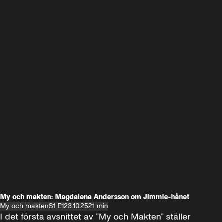
My och makten: Magdalena Andersson om Jimmie-hånet
My och makten
S1 E1
23.10.25
21 min
I det första avsnittet av ”My och Makten” ställer 