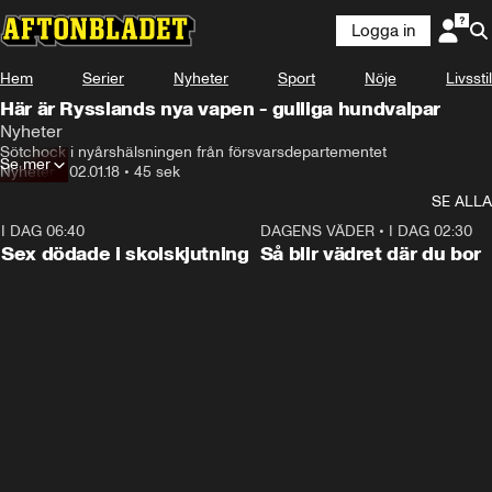
Logga in
Hem
Serier
Nyheter
Sport
Nöje
Livsstil
Här är Rysslands nya vapen - gulliga hundvalpar
Nyheter
Sötchock i nyårshälsningen från försvarsdepartementet
Se mer
Nyheter
•
02.01.18
•
45 sek
SE ALLA
I DAG 06:40
0:35
DAGENS VÄDER
•
I DAG 02:30
Sex dödade i skolskjutning
Så blir vädret där du bor